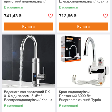
проточний водонагрівач /
Електроводонагрівач / Кран із
Кран з водонагрівачем
підігрівом води / Кран
В наявності
В наявності
водонагрівач
741,43
712,86
₴
₴
Купити
Купити
Водонагрівач проточний RX-
Кран-водонагрівач
016 з дисплеєм, 3 кВт /
Проточний 3000 Вт:
Електроводонагрівач / Кран з
Енергоефективний Турбо-
підігрівом води
Потік / Електричний
В наявності
В наявності
проточний водонагрівач /
Кран з водонагрівачем