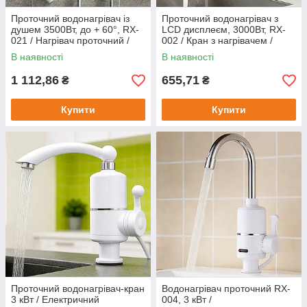
Проточний водонагрівач із
Проточний водонагрівач з
душем 3500Вт, до + 60°, RX-
LCD дисплеєм, 3000Вт, RX-
021 / Нагрівач проточний /
002 / Кран з нагрівачем /
Термостатичний
Електричний водонагрівач /
В наявності
В наявності
водонагрівач електричний
Нагрівач води
1 112,86
655,71
₴
₴
Купити
Купити
Проточний водонагрівач-кран
Водонагрівач проточний RX-
3 кВт / Електричний
004, 3 кВт /