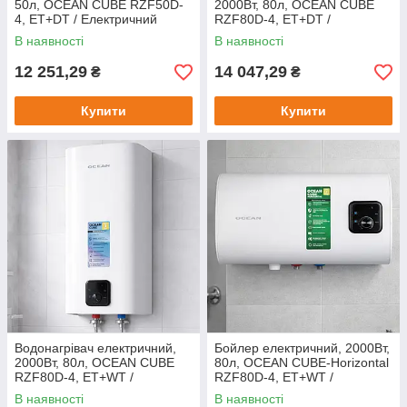
50л, OCEAN CUBE RZF50D-
2000Вт, 80л, OCEAN CUBE
4, ET+DT / Електричний
RZF80D-4, ET+DT /
водонагрівач побутовий / Бак
Електричний бойлер
В наявності
В наявності
нагріву води
побутовий / Нагрівач води
12 251,29
14 047,29
₴
₴
Купити
Купити
Водонагрівач електричний,
Бойлер електричний, 2000Вт,
2000Вт, 80л, OCEAN CUBE
80л, OCEAN CUBE-Horizontal
RZF80D-4, ET+WT /
RZF80D-4, ET+WT /
Електричний бойлер /
Електричний нагрівач води /
В наявності
В наявності
Водонагрівач
Водонагрівач