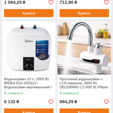
1 084,29
712,86
₴
₴
Купити
Купити
Водонагрівач 10 л, 2000 Вт,
Проточний водонагрівач з
MIDEA D10-20VI(U) /
LCD-екраном, 3000 Вт,
Водонагрівач вертикальний /
DELEMANO LZ-008 XLY/Кран
Бойлер / Компактний бойлер
водонагрівач із нижнім
В наявності
В наявності
під'єднанням
6 132
884,29
₴
₴
Купити
Купити