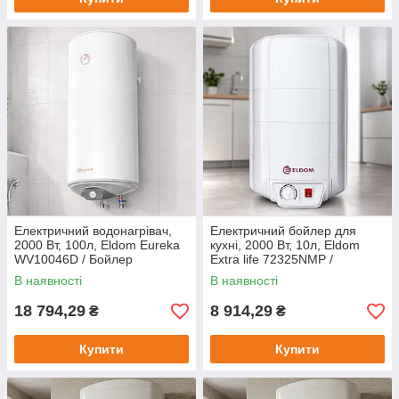
Електричний водонагрівач,
Електричний бойлер для
2000 Вт, 100л, Eldom Eureka
кухні, 2000 Вт, 10л, Eldom
WV10046D / Бойлер
Extra life 72325NMP /
електричний / Водонагрівач
Електричний водонагрівач
В наявності
В наявності
побутовий
над мийкою / Бойлер
побутовий
18 794,29
8 914,29
₴
₴
Купити
Купити