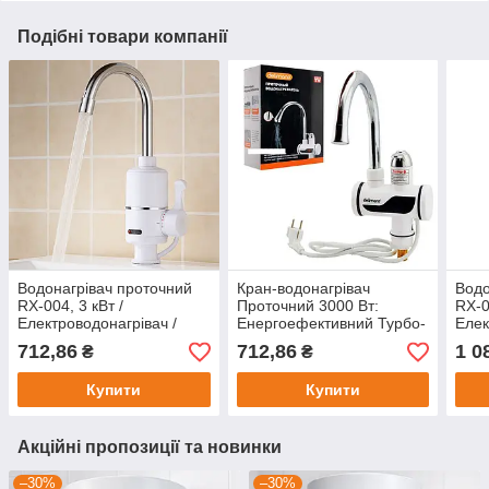
Подібні товари компанії
Водонагрівач проточний
Кран-водонагрівач
Водо
RX-004, 3 кВт /
Проточний 3000 Вт:
RX-0
Електроводонагрівач /
Енергоефективний Турбо-
Елек
Кран із підігрівом води /
Потік / Електричний
Кран
712,86
712,86
1 0
₴
₴
Кран водонагрівач
проточний водонагрівач /
Кран з водонагрівачем
Купити
Купити
Акційні пропозиції та новинки
–30%
–30%