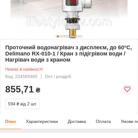
Проточний водонагрівач з дисплеєм, до 60°C,
Delimano RX-010-1 / Кран з підігрівом води /
Нагрівач води з краном
Немає в наявності
Код: 234589460
Опт і роздріб
855,71
₴
594 ₴
від 2 шт.
Опис
Характеристики
Доставка
Оплата
Умови п