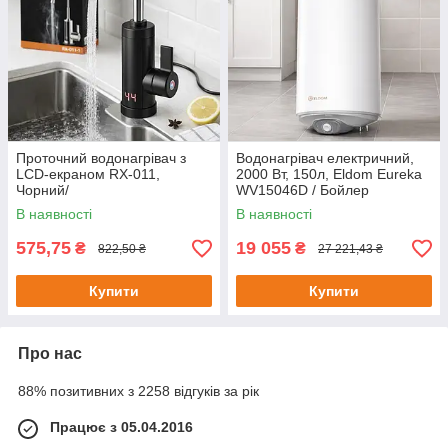
Проточний водонагрівач з
Водонагрівач електричний,
LCD-екраном RX-011,
2000 Вт, 150л, Eldom Eureka
Чорний/
WV15046D / Бойлер
Електроводонагрівач/Кран із
електричний / Водонагрівач
В наявності
В наявності
підігрівом води
побутовий
575,75
19 055
₴
₴
822,50 ₴
27 221,43 ₴
Купити
Купити
Про нас
88% позитивних з 2258 відгуків за рік
Працює з 05.04.2016