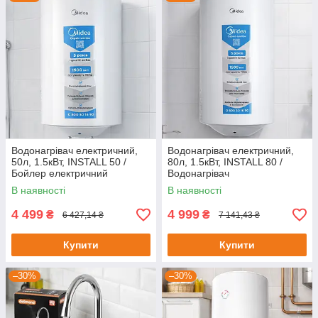
Водонагрівач електричний,
Водонагрівач електричний,
50л, 1.5кВт, INSTALL 50 /
80л, 1.5кВт, INSTALL 80 /
Бойлер електричний
Водонагрівач
вертикальний / Водонагрівач
накопичувальний / Бойлер
В наявності
В наявності
накопичувальний
електричний вертикальний
4 499
4 999
₴
₴
6 427,14 ₴
7 141,43 ₴
Купити
Купити
–30%
–30%