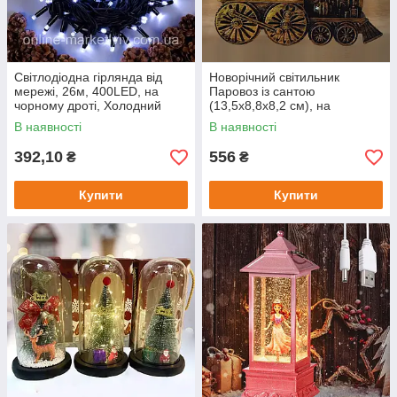
Світлодіодна гірлянда від
Новорічний світильник
мережі, 26м, 400LED, на
Паровоз із сантою
чорному дроті, Холодний
(13,5х8,8х8,2 см), на
білий / Новорічна гірлянда на
батарейках/Декоративний
В наявності
В наявності
ялинку
нічник
392,10
556
₴
₴
Купити
Купити