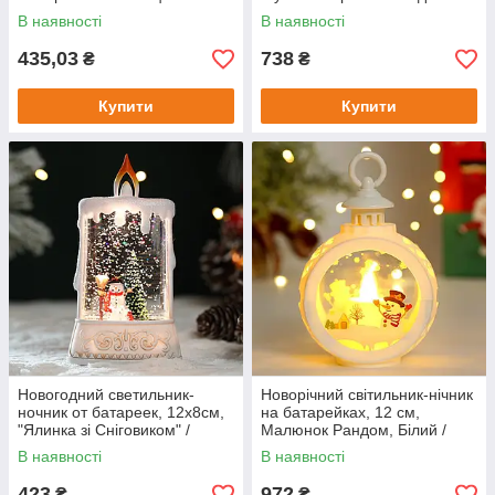
світлодіодним гірляндою
гірлянда
В наявності
В наявності
435,03
738
₴
₴
Купити
Купити
Новогодний светильник-
Новорічний світильник-нічник
ночник от батареек, 12х8см,
на батарейках, 12 см,
"Ялинка зі Сніговиком" /
Малюнок Рандом, Білий /
Декоративный новогодний
Міні світильник світлодіодний
В наявності
В наявності
фонарик
свічка
423
972
₴
₴