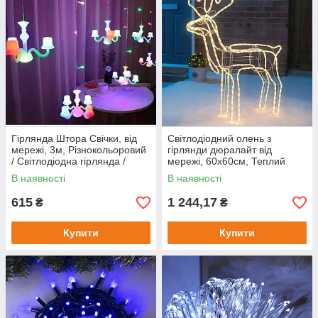
Гірлянда Штора Свічки, від
Світлодіодний олень з
мережі, 3м, Різнокольоровий
гірлянди дюралайт від
/ Світлодіодна гірлянда /
мережі, 60х60см, Теплий
Новорічна штора
білий / Великий олень, що
В наявності
В наявності
світиться / LED олень
615
1 244,17
₴
₴
Купити
Купити