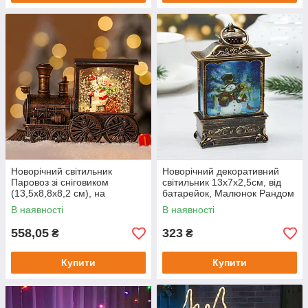
Новорічний світильник
Новорічний декоративний
Паровоз зі сніговиком
світильник 13х7х2,5см, від
(13,5х8,8х8,2 см), на
батарейок, Малюнок Рандом
батарейках / Декоративний
/ Різдвяний ліхтарик
В наявності
В наявності
нічник на Різдво
558,05
323
₴
₴
Купити
Купити