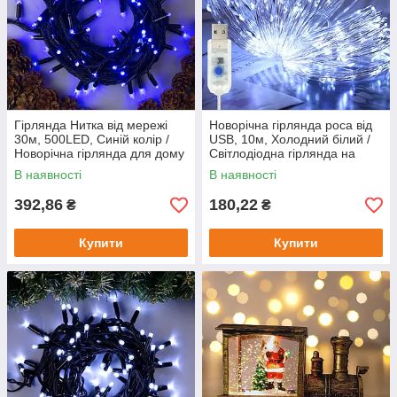
Гірлянда Нитка від мережі
Новорічна гірлянда роса від
30м, 500LED, Синій колір /
USB, 10м, Холодний білий /
Новорічна гірлянда для дому
Світлодіодна гірлянда на
/ Світлодіодна гірлянда на
ялинку / Гірлянда на юсб
В наявності
В наявності
ялинку
392,86
180,22
₴
₴
Купити
Купити