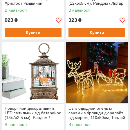
Христос / Різдвяний
(12х5х5 см), Рандом / Ліхтар
світильник / Новорічний
декоративний
В наявності
В наявності
ліхтарик
923
323
₴
₴
Купити
Купити
Новорічний декоративний
Світлодіодний олень із
LED світильник від батарейок
санями з гірлянди дюралайт
(13х7х2,5 см), Рандом /
від мережі, 110х50см, Теплий
Ліхтар декоративний
білий / Олень, що світиться з
В наявності
В наявності
новорічний
санями