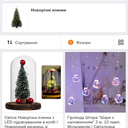
Новорічні ялинки
Сортування
0
Фільтри
Світна Новорічна ялинка з
Гірлянда Штора "Шари з
LED підсвічуванням в колбі /
наповненням" 3 м, 10 ламп,
Новорічний каганець зі
Мультиколір / Світолодна