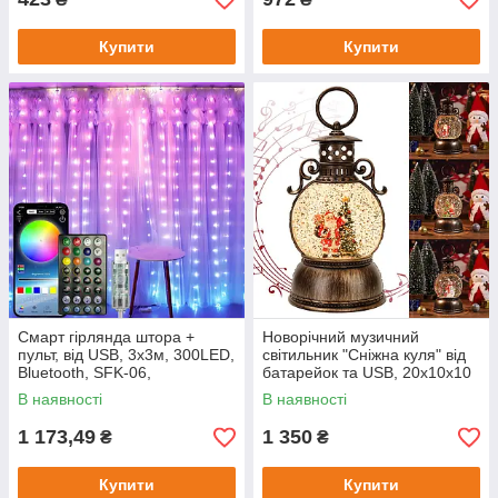
Купити
Купити
Смарт гірлянда штора +
Новорічний музичний
пульт, від USB, 3х3м, 300LED,
світильник "Сніжна куля" від
Bluetooth, SFK-06,
батарейок та USB, 20х10х10
Різнокольорова / Смарт
см, Рандом / Декоративний
В наявності
В наявності
гірлянда водоспад для дому
нічник
1 173,49
1 350
₴
₴
Купити
Купити