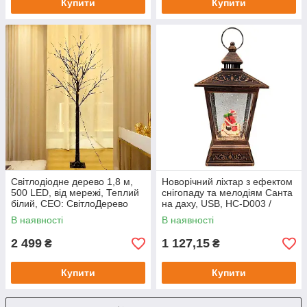
Купити
Купити
Світлодіодне дерево 1,8 м,
Новорічний ліхтар з ефектом
500 LED, від мережі, Теплий
снігопаду та мелодіям Санта
білий, CEO: СвітлоДерево
на даху, USB, HC-D003 /
500 LED / Декоративне
Новорічний світильник /
В наявності
В наявності
дерево з підсвічуванням
Декоративний нічник /
2 499
1 127,15
₴
₴
Купити
Купити