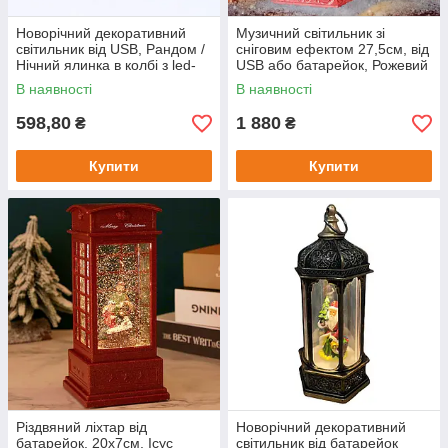
Новорічний декоративний
Музичний світильник зі
світильник від USB, Рандом /
сніговим ефектом 27,5см, від
Нічний ялинка в колбі з led-
USB або батарейок, Рожевий
підсвічуванням / Лампа
/ Новорічний ліхтарик для
В наявності
В наявності
сувенір
дітей
598,80
1 880
₴
₴
Купити
Купити
Різдвяний ліхтар від
Новорічний декоративний
батарейок, 20х7см, Ісус
світильник від батарейок