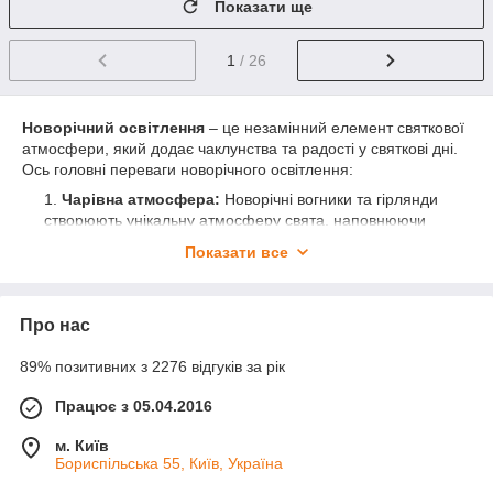
Показати ще
1
/ 26
Новорічний освітлення
– це незамінний елемент святкової
атмосфери, який додає чаклунства та радості у святкові дні.
Ось головні переваги новорічного освітлення:
Чарівна атмосфера:
Новорічні вогники та гірлянди
створюють унікальну атмосферу свята, наповнюючи
приміщення теплом та радістю.
Показати все
Декоративність:
Новорічні вогники та гірлянди
можуть бути різноманітних форм та кольорів, що
дозволяє створювати оригінальні декоративні
Про нас
композиції.
Затишок та комфорт:
М'яке та приглушене світле
89% позитивних з 2276 відгуків за рік
випромінювання новорічного освітлення створює
атмосферу затишку та спокою.
Працює з 05.04.2016
Варіативність:
Новорічне освітлення представлене
м. Київ
в різних варіантах – від традиційних вогників до
Бориспільська 55, Київ, Україна
сучасних LED гірлянд, що дозволяє підібрати ідеальне