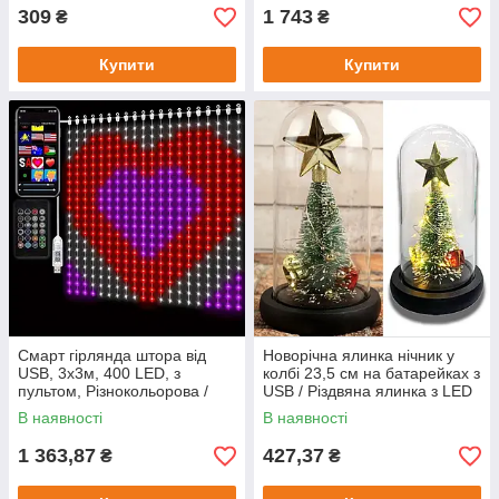
309
1 743
₴
₴
Купити
Купити
Смарт гірлянда штора від
Новорічна ялинка нічник у
USB, 3x3м, 400 LED, з
колбі 23,5 см на батарейках з
пультом, Різнокольорова /
USB / Різдвяна ялинка з LED
Новорічна гірлянда на вікно
підсвічуванням
В наявності
В наявності
1 363,87
427,37
₴
₴