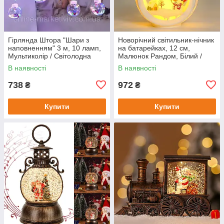
Гірлянда Штора "Шари з
Новорічний світильник-нічник
наповненням" 3 м, 10 ламп,
на батарейках, 12 см,
Мультиколір / Світолодна
Малюнок Рандом, Білий /
гірлянда
Міні світильник світлодіодний
В наявності
В наявності
свічка
738
972
₴
₴
Купити
Купити