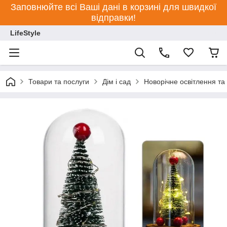
Заповнюйте всі Ваші дані в корзині для швидкої
відправки!
LifeStyle
Товари та послуги
Дім і сад
Новорічне освітлення та