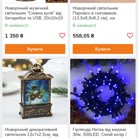
Новорічний музичний
Новорічний світильник
світильник "Сніжна куля" від
Паровоз зі сніговиком
батарейок та USB, 20х10х10
(13,5х8,8х8,2 см), на
см, Рандом / Декоративний
батарейках / Декоративний
В наявності
В наявності
нічник
нічник на Різдво
1 350
558,05
₴
₴
Купити
Купити
Новорічний декоративний
Гірлянда Нитка від мережі
світильник 13х7х2,5см, від
30м, 500LED, Синій колір /