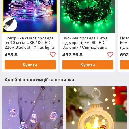
Новорічна смарт гірлянда
Вулична гірлянда Нитка
Ново
на 10 м від USB 100LED,
від мережі, 8м, 80LED,
50м 
220V Bluetooth Xmas lights
Зелений / Світлодіодна
пуль
RGB / LED гірлянда на
гірлянда нитка / Новорічна
гірл
458
492,86
692
₴
₴
ялинку
LED гірлянда на ялинку
гірл
Купити
Купити
Акційні пропозиції та новинки