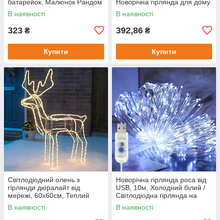
батарейок, Малюнок Рандом
Новорічна гірлянда для дому
/ Різдвяний ліхтарик
/ Світлодіодна гірлянда на
В наявності
В наявності
ялинку
323
392,86
₴
₴
Купити
Купити
Світлодіодний олень з
Новорічна гірлянда роса від
гірлянди дюралайт від
USB, 10м, Холодний білий /
мережі, 60х60см, Теплий
Світлодіодна гірлянда на
білий / Великий олень, що
ялинку / Гірлянда на юсб
В наявності
В наявності
світиться / LED олень