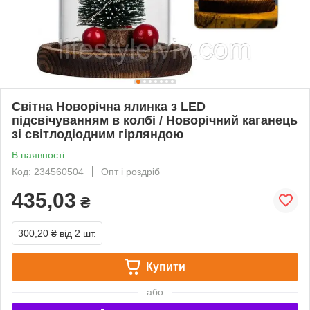
Світна Новорічна ялинка з LED
підсвічуванням в колбі / Новорічний каганець
зі світлодіодним гірляндою
В наявності
Код: 234560504
Опт і роздріб
435,03
₴
300,20 ₴
від 2 шт.
Купити
або