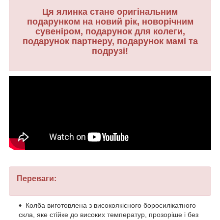
Ця ялинка стане оригінальним
подарунком на новий рік, новорічним
сувеніром, подарунок для колеги,
подарунок партнеру, подарунок мамі та
подрузі!
Переваги:
Колба виготовлена з високоякісного боросилікатного
скла, яке стійке до високих температур, прозоріше і без