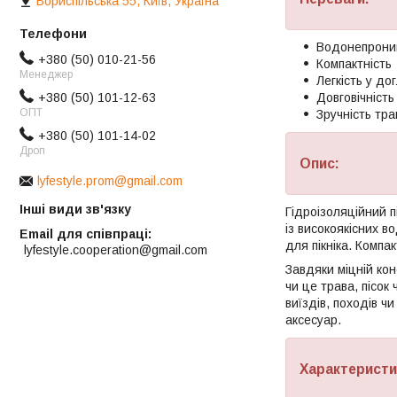
Бориспільська 55, Київ, Україна
Водонепроник
+380 (50) 010-21-56
Компактність
Менеджер
Легкість у до
+380 (50) 101-12-63
Довговічність
ОПТ
Зручність тр
+380 (50) 101-14-02
Дроп
Опис:
lyfestyle.prom@gmail.com
Інші види зв'язку
Гідроізоляційний п
із високоякісних в
Email для співпраці
для пікніка. Компа
lyfestyle.cooperation@gmail.com
Завдяки міцній кон
чи це трава, пісок
виїздів, походів ч
аксесуар.
Характеристи