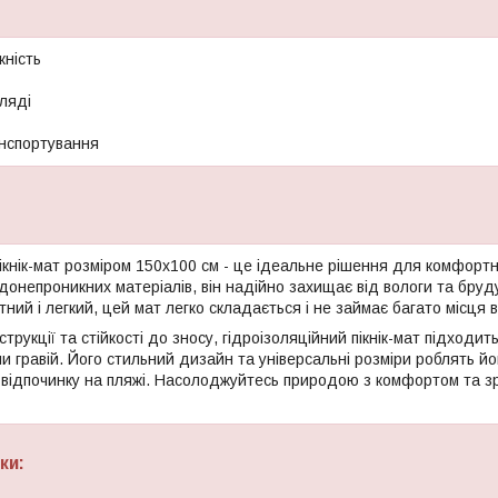
ність
гляді
анспортування
ікнік-мат розміром 150х100 см - це ідеальне рішення для комфортн
одонепроникних матеріалів, він надійно захищає від вологи та бру
ктний і легкий, цей мат легко складається і не займає багато місця 
струкції та стійкості до зносу, гідроізоляційний пікнік-мат підходи
 чи гравій. Його стильний дизайн та універсальні розміри роблять 
и відпочинку на пляжі. Насолоджуйтесь природою з комфортом та зр
ки: