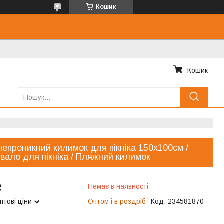
Кошик
Кошик
епроникний килимок для пікніка 150х100см /
вало для пікніка / Пляжний килимок
₴
Немає в наявності
птові ціни
Оптом і в роздріб
Код:
234581870