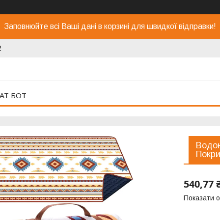
Заповнюйте всі Ваші дані в корзині для швидкої відправки!
2
АТ БОТ
Водон
Покри
540,77 
Показати о