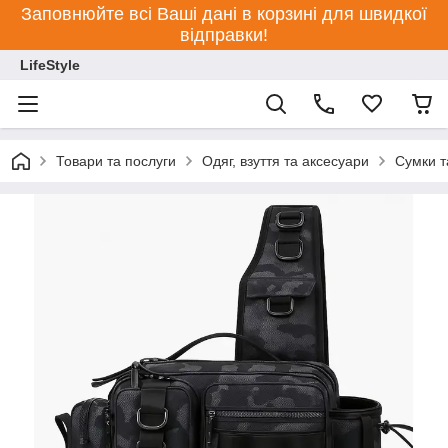
Заповнюйте всі Ваші дані в корзині для швидкої
відправки!
LifeStyle
Товари та послуги
Одяг, взуття та аксесуари
Сумки т