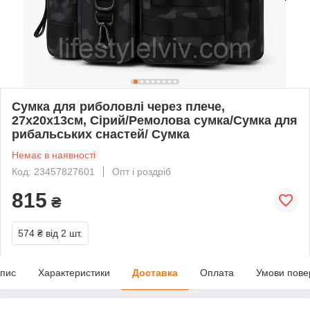
Сумка для риболовлі через плече,
27х20х13см, Сірий/Ремолова сумка/Сумка для
рибальських снастей/ Сумка
Немає в наявності
Код: 23457827601
Опт і роздріб
815
₴
574 ₴
від 2 шт.
пис
Характеристики
Доставка
Оплата
Умови пове