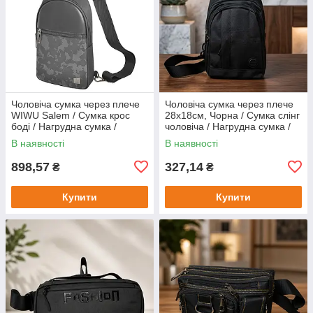
Чоловіча сумка через плече
Чоловіча cумка через плече
WIWU Salem / Сумка крос
28х18см, Чорна / Сумка слінг
боді / Нагрудна сумка /
чоловіча / Нагрудна сумка /
Барсетка через плече
Сумка кросбоді
В наявності
В наявності
898,57
327,14
₴
₴
Купити
Купити