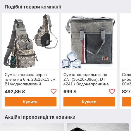
Подібні товари компанії
Сумка тактична через
Сумка-холодильник на
Скла
плече на 6 л, 28х18х13 см
27л (36х20х38см), DT
рибо
B14/однолямковий
4241 / Водонепроникна
60×3
тактичний рюкзак/Війний
термосумка для продуктів
Зеле
492,86
699
827
₴
₴
рюкзак Піксель
стіл
Купити
Купити
Акційні пропозиції та новинки