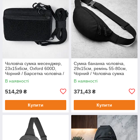
Чоловіча сумка месенджер,
Сумка бананка чоловіча,
23х15х6см, Oxford 600D,
29х15см, ремінь 55-80см,
Чорний / Барсетка чоловіча /
Чорний / Чоловіча сумка
Тактична сумка через плече
через плече / Універсальна
В наявності
В наявності
нагрудна сумка
514,29
371,43
₴
₴
Купити
Купити