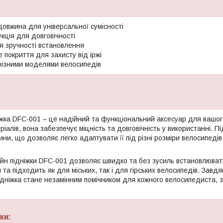
довжина для універсальної сумісності
кція для довговічності
ля зручності встановлення
 покриття для захисту від іржі
 різними моделями велосипедів
жка DFC-001 – це надійний та функціональний аксесуар для вашог
ріалів, вона забезпечує міцність та довговічність у використанні. 
и, що дозволяє легко адаптувати її під різні розміри велосипедів, 
йн підніжки DFC-001 дозволяє швидко та без зусиль встановлювати 
та підходить як для міських, так і для гірських велосипедів. Завдяк
підніжка стане незамінним помічником для кожного велосипедиста, 
ки: