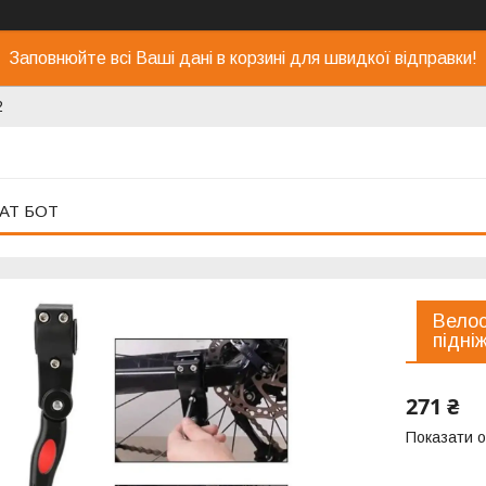
Заповнюйте всі Ваші дані в корзині для швидкої відправки!
2
АТ БОТ
Велос
підні
271 ₴
Показати о