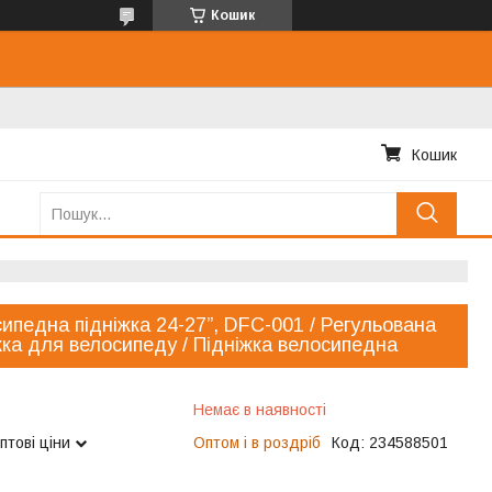
Кошик
Кошик
ипедна підніжка 24-27”, DFC-001 / Регульована
жка для велосипеду / Підніжка велосипедна
Немає в наявності
птові ціни
Оптом і в роздріб
Код:
234588501