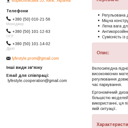
Бориспільська 55, Київ, Україна
Регульована 
+380 (50) 010-21-56
Міцна констру
Менеджер
Легка вага д
+380 (50) 101-12-63
Антикорозійне
ОПТ
Сумісність із
+380 (50) 101-14-02
Дроп
Опис:
lyfestyle.prom@gmail.com
Інші види зв'язку
Велосипедна підні
високоякісних мате
Email для співпраці
регулювання довжин
lyfestyle.cooperation@gmail.com
час паркування.
Ергономічний диза
більшістю моделей 
використанні, ця 
якій ситуації.
Характеристи