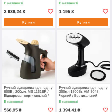
парова / Вертикальна праска
відпарювач / Парова праска
В наявності
В наявності
2 638,24
1 195
₴
₴
Купити
Купити
Ручний відпарювач для одягу
Ручний відпарювач для одягу
800Вт, 200мл, MS 1161BR /
300мл,1500Вт, HM-9048,
Відпарювач вертикальний /
Чорний / Вертикальний
Вертикальна парова праска
відпарювач / Парова праска
В наявності
В наявності
568,95
1 394,41
₴
₴