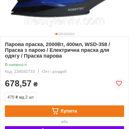
Парова праска, 2000Вт, 400мл, WSD-358 /
Праска з парою / Електрична праска для
одягу / Праска парова
В наявності
Код: 234592733
Опт і роздріб
678,57
₴
470 ₴
від 2 шт.
Купити
або