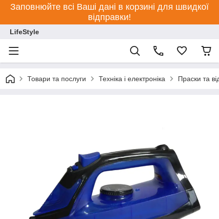
Заповнюйте всі Ваші дані в корзині для швидкої
відправки!
LifeStyle
Товари та послуги
Техніка і електроніка
Праски та ві