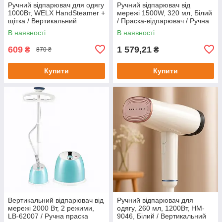
Ручний відпарювач для одягу
Ручний відпарювач від
1000Вт, WELX HandSteamer +
мережі 1500W, 320 мл, Білий
щітка / Вертикальний
/ Праска-відпарювач / Ручна
пароочисник від мережі
праска
В наявності
В наявності
609
1 579,21
₴
₴
870 ₴
Купити
Купити
Вертикальний відпарювач від
Ручний відпарювач для
мережі 2000 Вт, 2 режими,
одягу, 260 мл, 1200Вт, HM-
LB-62007 / Ручна праска
9046, Білий / Вертикальний