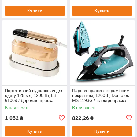
Купити
Купити
Портативний відпарювач для
Парова праска з керамічним
одягу 125 мл, 1200 Вт, LB-
покриттям, 1200Вт, Domotec
61009 / Дорожня праска
MS 1193G / Електропраска
парова / Міні відпарювач
для одягу / Праска парова /
В наявності
В наявності
Побутова праска
1 052
822,26
₴
₴
Купити
Купити