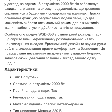
у догляді за одягом. З потужністю 2000 Вт він забезпечує
швидке нагрівання та високу продуктивність, що дозволяє
справлятися з будь-якими складками на тканинах. Праска
оснащена функцією регульованої подачі пари, що дає
можливість вибрати оптимальний режим для різних типів
тканин, забезпечуючи дбайливе та якісне прасування.
Особливістю моделі WSD-358 є рівномірний розподіл пари,
що сприяє більш ефективному розгладжуванню навіть
найскладніших складок. Ергономічний дизайн та зручна ручка
роблять використання праски комфортним та безпечним. Ця
праска стане незамінним інструментом у вашому будинку,
забезпечуючи ідеальний зовнішній вигляд вашого одягу
щодня.
Характеристики:
Тип: Побутовий
Споживана потужність: 2000 Вт
Постійна подача пари: Так
Регулювання подачі пари: Так
Матеріал підошви праски: металокераміка
Тип живлення: Мережа 220 В