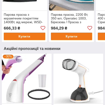
Парова праска з
Парова праска, 2200 Вт,
Паро
керамічним покриттям
350 мл, Operatec 1003,
400 
1400Вт, від мережі, WSD-
Бірюзова / Праска з
Сіри
108 / Електрична праска /
подачею пари / Керамічна
відп
666,33
984,29
984
₴
₴
Праска для одягу
праска / Праска з
пода
відпарюванням
прас
Купити
Купити
Акційні пропозиції та новинки
–30%