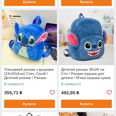
Купити
Купити
Плюшевий рюкзак з вушками
Дитячий рюкзак 38x28 см
(24х20х6см) Стич, Синій /
Стіч / Рюкзак-іграшка для
Дитячий рюкзак / Рюкзак-
дитини / М'яка іграшка-сумка
іграшка для дитини
В наявності
В наявності
355,71
492,85
₴
₴
Купити
Купити
–30%