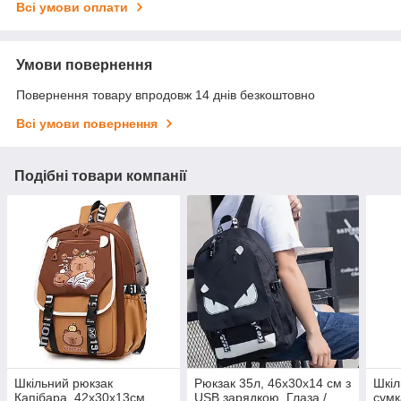
Всі умови оплати
Умови повернення
Повернення товару впродовж 14 днів безкоштовно
Всі умови повернення
Подібні товари компанії
Шкільний рюкзак
Рюкзак 35л, 46х30х14 см з
Шкіл
Капібара, 42х30х13см,
USB зарядкою, Глаза /
сумк