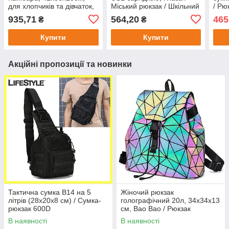
для хлопчиків та дівчаток,
Міський рюкзак / Шкільний
/ Рю
підлітковий, міський,
портфель
Дитя
935,71
564,20
465
₴
₴
повсякденний, місткий,
Шкіл
легкий, міцний, з
Купити
Купити
Акційні пропозиції та новинки
Тактична сумка B14 на 5
Жіночий рюкзак
літрів (28х20х8 см) / Сумка-
голографічний 20л, 34х34х13
рюкзак 600D
см, Bao Bao / Рюкзак
маленький / Міський рюкзак
В наявності
В наявності
хамелеон