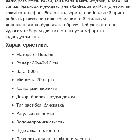
легко розмістити книги, зошити та навіть ноутбук, а зовнішні
кишені ідеально підходять для зберігання дрібниць, таких як
ключі та телефон. Яскраві кольори та оригінальний принт
роблять рюкзак не лише корисним, а й стильним
доповненням до будь-якого образу. Цей рюкзак стане
чудовим вибором для тих, хто цінує комфорт та
індивідуальність.
Характеристики:
Матеріал: Нейлон
Розмір: 30x40x12 см
Вага: 500 г
Місткість: 20 літрів
Колір: різні варіанти
Декор: брелок з ведмедиком
Тип застібки: блискавка
Регульовані лямки
Водонепроникність: так
Підкладка: поліестер
Підходить для: підлітків та студентів