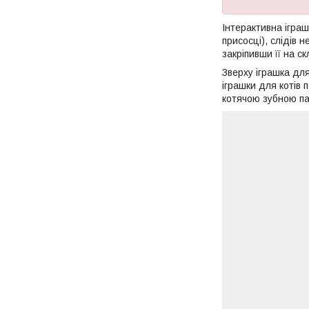
Інтерактивна іграш
присосці), слідів 
закріпивши її на ск
Зверху іграшка дл
іграшки для котів 
котячою зубною п