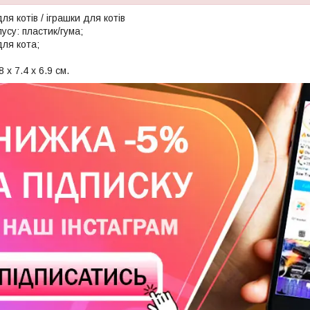
ля котів / іграшки для котів
усу: пластик/гума;
для кота;
 х 7.4 х 6.9 см.