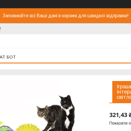
Заповнюйте всі Ваші дані в корзині для швидкої відправки!
2
АТ БОТ
Іграш
Інтер
світл
321,43 
Показати о