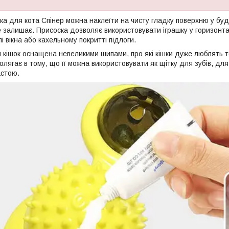
ка для кота Спінер можна наклеїти на чисту гладку поверхню у будь
не залишає. Присоска дозволяє використовувати іграшку у горизонт
лі вікна або кахельному покритті підлоги.
я кішок оснащена невеликими шипами, про які кішки дуже люблять 
полягає в тому, що її можна використовувати як щітку для зубів, дл
астою.