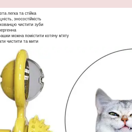
ота легка та стійка
цність, зносостійкість
хованцю чистити зуби
лергенна
рашки можна помістити котячу м'яту
ати чистити та мити