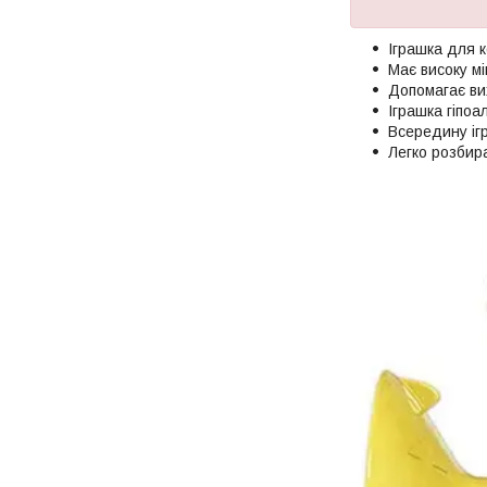
Іграшка для к
Має високу мі
Допомагає ви
Іграшка гіпоа
Всередину іг
Легко розбир