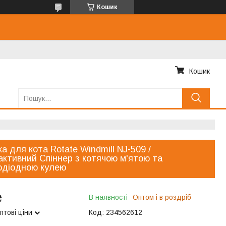
Кошик
Кошик
ка для кота Rotate Windmill NJ-509 /
активний Спіннер з котячою м'ятою та
одіодною кулею
₴
В наявності
Оптом і в роздріб
птові ціни
Код:
234562612