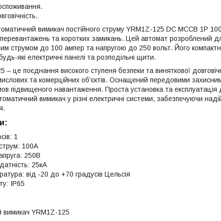
оспоживання.
говічність.
оматичний вимикач постійного струму YRM1Z-125 DC MCCB 1P 100A
 перевантажень та коротких замикань. Цей автомат розроблений дл
ним струмом до 100 ампер та напругою до 250 вольт. Його компактн
 будь-які електричні панелі та розподільні щити.
 – це поєднання високого ступеня безпеки та виняткової довговіч
ислових та комерційних об'єктів. Оснащений передовими захисними
умов підвищеного навантаження. Проста установка та експлуатаці
томатичний вимикач у різні електричні системи, забезпечуючи наді
я.
и:
сів: 1
струм: 100A
апруга: 250В
датність: 25кА
атура: від -20 до +70 градусів Цельсія
ту: IP65
й вимикач YRM1Z-125