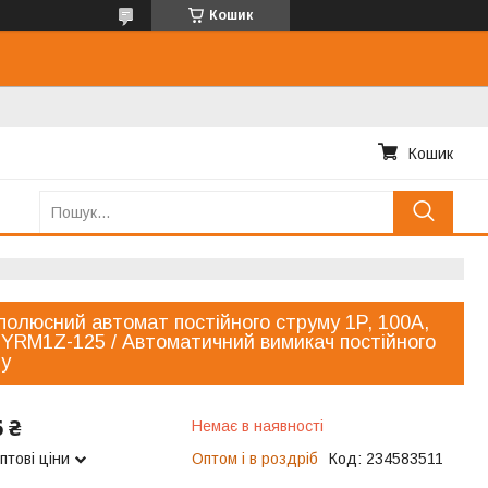
Кошик
Кошик
олюсний автомат постійного струму 1P, 100A,
 YRM1Z-125 / Автоматичний вимикач постійного
му
6 ₴
Немає в наявності
птові ціни
Оптом і в роздріб
Код:
234583511