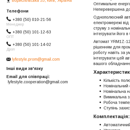
Бориспільська 55, Київ, Україна
Оптимальне енерг
Неперевершена дов
Однополюсний авт
+380 (50) 010-21-56
електромережі від
Менеджер
струму з номіналь
+380 (50) 101-12-63
інтегрувати його в
ОПТ
Автомат YRM1Z-125
+380 (50) 101-14-02
рішенням для пром
Дроп
роботу навіть за 
інтегрувати цей ав
lyfestyle.prom@gmail.com
вашого обладнанн
Інші види зв'язку
Характеристик
Email для співпраці
Кількість полю
lyfestyle.cooperation@gmail.com
Номінальний 
Номінальна н
Вимикальна з
Робоча темпер
Ступінь захис
Комплектація:
Автоматични