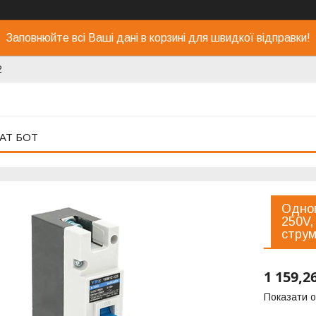
Заповнюйте всі Ваші дані в корзині для швидкої відправки!
2
АТ БОТ
Одноп
250V,
стру
1 159,2
Показати о