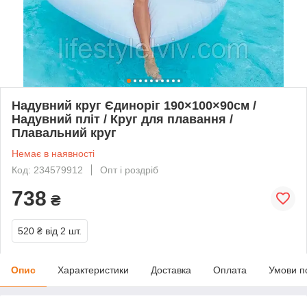
Надувний круг Єдиноріг 190×100×90см /
Надувний пліт / Круг для плавання /
Плавальний круг
Немає в наявності
Код: 234579912
Опт і роздріб
738
₴
520 ₴
від 2 шт.
Опис
Характеристики
Доставка
Оплата
Умови п