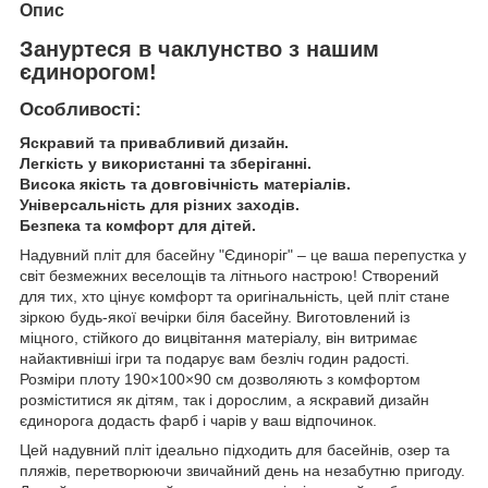
Опис
Зануртеся в чаклунство з нашим
єдинорогом!
Особливості:
Яскравий та привабливий дизайн.
Легкість у використанні та зберіганні.
Висока якість та довговічність матеріалів.
Універсальність для різних заходів.
Безпека та комфорт для дітей.
Надувний пліт для басейну "Єдиноріг" – це ваша перепустка у
світ безмежних веселощів та літнього настрою! Створений
для тих, хто цінує комфорт та оригінальність, цей пліт стане
зіркою будь-якої вечірки біля басейну. Виготовлений із
міцного, стійкого до вицвітання матеріалу, він витримає
найактивніші ігри та подарує вам безліч годин радості.
Розміри плоту 190×100×90 см дозволяють з комфортом
розміститися як дітям, так і дорослим, а яскравий дизайн
єдинорога додасть фарб і чарів у ваш відпочинок.
Цей надувний пліт ідеально підходить для басейнів, озер та
пляжів, перетворюючи звичайний день на незабутню пригоду.