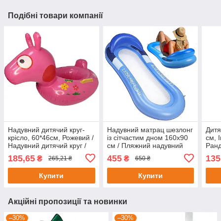
Подібні товари компанії
Надувний дитячий круг-
Надувний матрац шезлонг
Дитя
крісло, 60*46см, Рожевий /
із сітчастим дном 160х90
см, 
Надувний дитячий круг /
см / Пляжний надувний
Ранд
Надувний круг з ручками
шезлонг / Матрац для
плав
185,65
455
135
₴
₴
265,21 ₴
650 ₴
плавання
для 
Купити
Купити
Акційні пропозиції та новинки
–30%
–30%