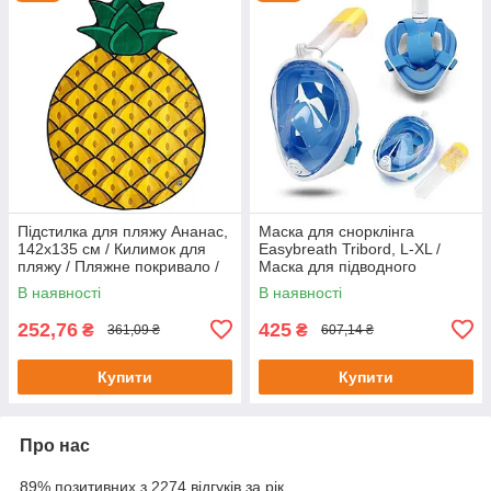
Підстилка для пляжу Ананас,
Маска для снорклінга
142х135 см / Килимок для
Easybreath Tribord, L-XL /
пляжу / Пляжне покривало /
Маска для підводного
Пляжний килимок
плавання
В наявності
В наявності
252,76
425
₴
₴
361,09 ₴
607,14 ₴
Купити
Купити
Про нас
89% позитивних з 2274 відгуків за рік