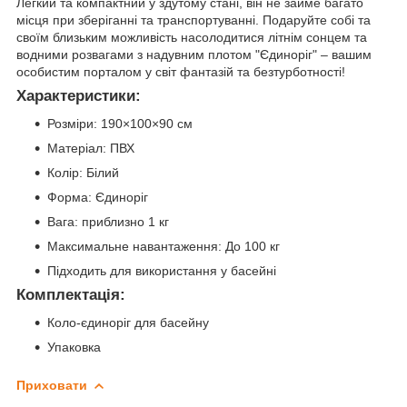
Легкий та компактний у здутому стані, він не займе багато
місця при зберіганні та транспортуванні. Подаруйте собі та
своїм близьким можливість насолодитися літнім сонцем та
водними розвагами з надувним плотом "Єдиноріг" – вашим
особистим порталом у світ фантазій та безтурботності!
Характеристики:
Розміри: 190×100×90 см
Матеріал: ПВХ
Колір: Білий
Форма: Єдиноріг
Вага: приблизно 1 кг
Максимальне навантаження: До 100 кг
Підходить для використання у басейні
Комплектація:
Коло-єдиноріг для басейну
Упаковка
Приховати