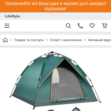
Заповнюйте всі Ваші дані в корзині для швидкої
відправки!
LifeStyle
Товари та послуги
Спорт і захоплення
Активний відп