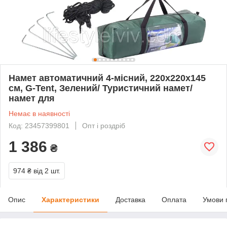
Намет автоматичний 4-місний, 220х220х145
см, G-Tent, Зелений/ Туристичний намет/
намет для
Немає в наявності
Код: 23457399801
Опт і роздріб
1 386
₴
974 ₴
від 2 шт.
Опис
Характеристики
Доставка
Оплата
Умови 