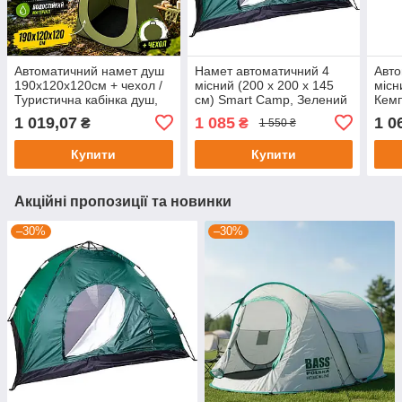
Автоматичний намет душ
Намет автоматичний 4
Авто
190х120х120см + чехол /
місний (200 х 200 х 145
місн
Туристична кабінка душ,
см) Smart Camp, Зелений
Кемп
туалет / Кабінка для
/ Туристичний намет для
Наме
1 019,07
1 085
1 0
₴
₴
1 550 ₴
переодягання
відпочинку
Купити
Купити
Акційні пропозиції та новинки
–30%
–30%