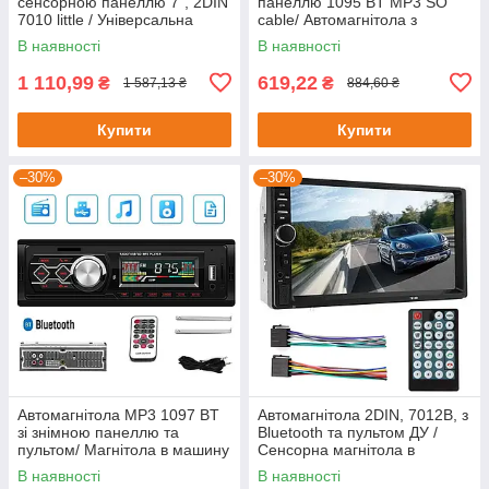
сенсорною панеллю 7", 2DIN
панеллю 1095 BT MP3 SO
7010 little / Універсальна
cable/ Автомагнітола з
магнітола в машину
пультом керування
В наявності
В наявності
1 110,99
619,22
₴
₴
1 587,13 ₴
884,60 ₴
Купити
Купити
–30%
–30%
Автомагнітола MP3 1097 BT
Автомагнітола 2DIN, 7012B, з
зі знімною панеллю та
Bluetooth та пультом ДУ /
пультом/ Магнітола в машину
Сенсорна магнітола в
з Bluetooth + USB + SD + AUX
машину / Мультимедія
В наявності
В наявності