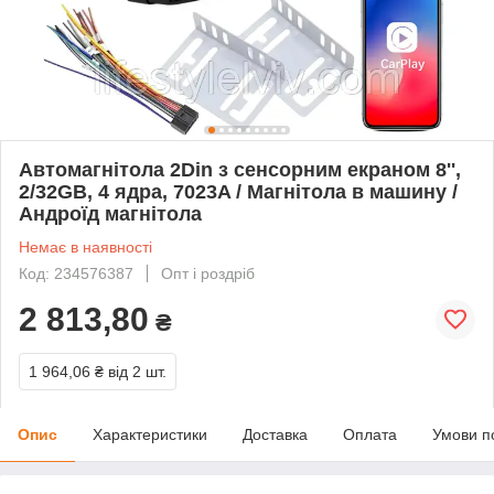
Автомагнітола 2Din з сенсорним екраном 8'',
2/32GB, 4 ядра, 7023A / Магнітола в машину /
Андроїд магнітола
Немає в наявності
Код: 234576387
Опт і роздріб
2 813,80
₴
1 964,06 ₴
від 2 шт.
Опис
Характеристики
Доставка
Оплата
Умови п