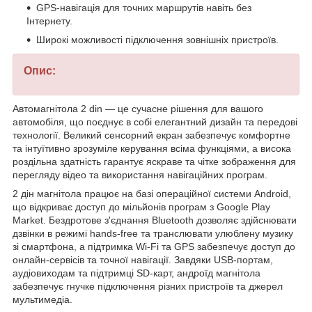
GPS-навігація для точних маршрутів навіть без
Інтернету.
Широкі можливості підключення зовнішніх пристроїв.
Опис:
Автомагнітола 2 din — це сучасне рішення для вашого
автомобіля, що поєднує в собі елегантний дизайн та передові
технології. Великий сенсорний екран забезпечує комфортне
та інтуїтивно зрозуміле керування всіма функціями, а висока
роздільна здатність гарантує яскраве та чітке зображення для
перегляду відео та використання навігаційних програм.
2 дін магнітола працює на базі операційної системи Android,
що відкриває доступ до мільйонів програм з Google Play
Market. Бездротове з'єднання Bluetooth дозволяє здійснювати
дзвінки в режимі hands-free та транслювати улюблену музику
зі смартфона, а підтримка Wi-Fi та GPS забезпечує доступ до
онлайн-сервісів та точної навігації. Завдяки USB-портам,
аудіовиходам та підтримці SD-карт, андроїд магнітола
забезпечує гнучке підключення різних пристроїв та джерел
мультимедіа.