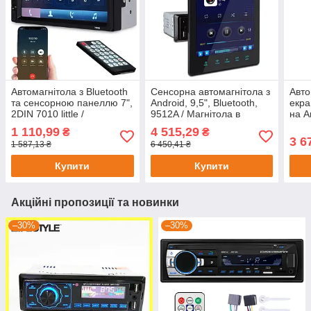
Автомагнітола з Bluetooth
Сенсорна автомагнітола з
Авто
та сенсорною панеллю 7",
Android, 9,5", Bluetooth,
екра
2DIN 7010 little /
9512A / Магнітола в
на A
Універсальна магнітола в
машину / Автомобільна
rom)
1 110,99
4 515,29
₴
₴
машину
магнітола
3 6
1 587,13 ₴
6 450,41 ₴
Купити
Купити
Акційні пропозиції та новинки
–30%
–30%