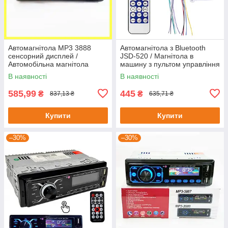
Автомагнітола MP3 3888
Автомагнітола з Bluetooth
сенсорний дисплей /
JSD-520 / Магнітола в
Автомобільна магнітола
машину з пультом управління
/ Магнітофон в авто
В наявності
В наявності
585,99
445
₴
₴
837,13 ₴
635,71 ₴
Купити
Купити
–30%
–30%