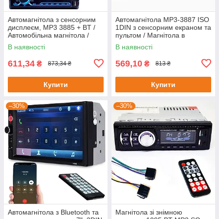
Автомагнітола з сенсорним
Автомагнітола MP3-3887 ISO
дисплеєм, MP3 3885 + BT /
1DIN з сенсорним екраном та
Автомобільна магнітола /
пультом / Магнітола в
Магнітола в машину
машину / Магнітофон в авто
В наявності
В наявності
611,34
569,10
₴
₴
873,34 ₴
813 ₴
Купити
Купити
–30%
–30%
Автомагнітола з Bluetooth та
Магнітола зі знімною