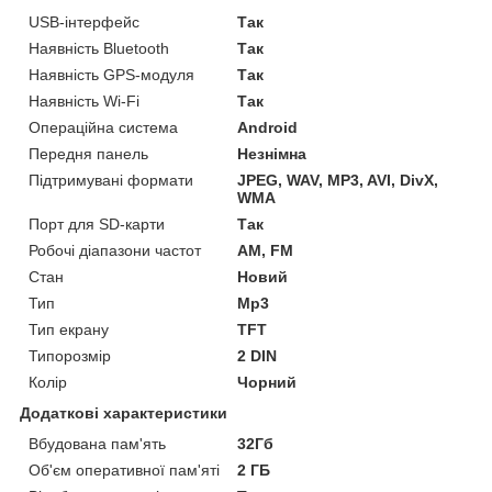
USB-інтерфейс
Так
Наявність Bluetooth
Так
Наявність GPS-модуля
Так
Наявність Wi-Fi
Так
Операційна система
Android
Передня панель
Незнімна
Підтримувані формати
JPEG, WAV, MP3, AVI, DivX,
WMA
Порт для SD-карти
Так
Робочі діапазони частот
AM, FM
Стан
Новий
Тип
Mp3
Тип екрану
TFT
Типорозмір
2 DIN
Колір
Чорний
Додаткові характеристики
Вбудована пам'ять
32Гб
Об'єм оперативної пам'яті
2 ГБ