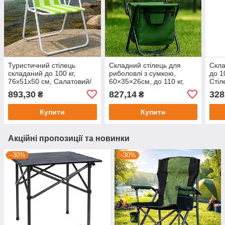
Туристичний стілець
Складний стілець для
Скла
складаний до 100 кг,
риболовлі з сумкою,
до 1
76x51x50 см, Салатовий/
60×35×26см, до 110 кг,
Стіл
Складний стілець/Стал
Зелений / Розкладний
Стіл
893,30
827,14
328
₴
₴
для риболовлі/
стілець для пікніка
Кемп
Розкладний
Купити
Купити
Акційні пропозиції та новинки
–30%
–30%