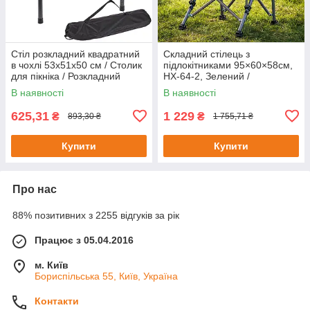
Стіл розкладний квадратний
Складний стілець з
в чохлі 53х51х50 см / Столик
підлокітниками 95×60×58см,
для пікніка / Розкладний
HX-64-2, Зелений /
туристичний столик
Туристичний стілець для
В наявності
В наявності
риболовлі / Складне крісло /
Рибальське
625,31
1 229
₴
₴
893,30 ₴
1 755,71 ₴
Купити
Купити
Про нас
88% позитивних з 2255 відгуків за рік
Працює з 05.04.2016
м. Київ
Бориспільська 55, Київ, Україна
Контакти