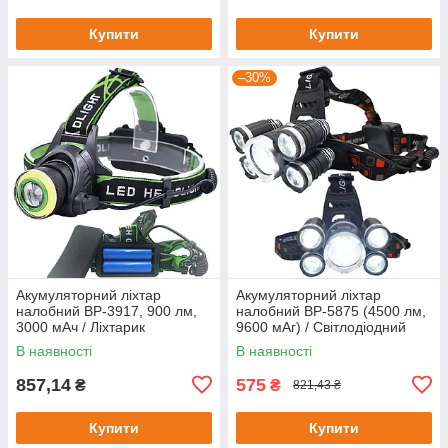
Купити
Купити
–30%
Акумуляторний ліхтар
Акумуляторний ліхтар
налобний BP-3917, 900 лм,
налобний BP-5875 (4500 лм,
3000 мАч / Ліхтарик
9600 мАг) / Світлодіодний
налобний / Світлодіодний
ліхтар на голову/ Ліхтарик
В наявності
В наявності
ліхтар на голову
налобний
857,14
575
₴
₴
821,43 ₴
Купити
Купити