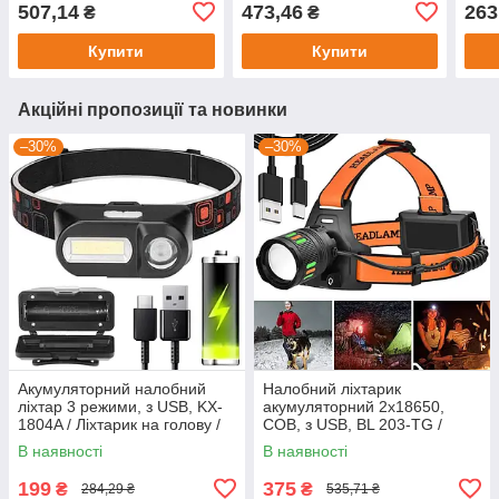
голову / Ліхтарик
ліхтар-повербанк із
Акум
507,14
473,46
263
₴
₴
тактичний на лоб
сонячною панеллю
Ліхт
Купити
Купити
Акційні пропозиції та новинки
–30%
–30%
Акумуляторний налобний
Налобний ліхтарик
ліхтар 3 режими, з USB, KX-
акумуляторний 2x18650,
1804A / Ліхтарик на голову /
COB, з USB, BL 203-TG /
Акумуляторний ліхтар з
Ліхтар на голову / Ліхтарик на
В наявності
В наявності
нахилом
лоб
199
375
₴
₴
284,29 ₴
535,71 ₴