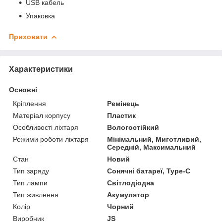
USB кабель
Упаковка
Приховати
Характеристики
Основні
Кріплення
Ремінець
Матеріал корпусу
Пластик
Особливості ліхтаря
Вологостійкий
Режими роботи ліхтаря
Мінімальний, Миготливий,
Середній, Максимальний
Стан
Новий
Тип заряду
Сонячні батареї, Type-C
Тип лампи
Світлодіодна
Тип живлення
Акумулятор
Колір
Чорний
Виробник
JS