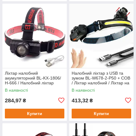
Ліхтар налобний
Налобний ліхтар з USB та
акумуляторний BL-KX-1806/
зумом BL-W678-2-P50 + COB
Н-666 / Налобний ліхтар
/ Ліхтар налобний / Ліхтар на
акумуляторний /
голову
В наявності
В наявності
Світодіодний ліхтар
284,97
413,32
₴
₴
Купити
Купити