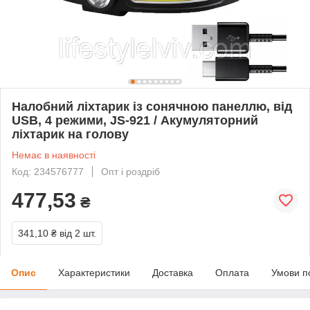
Налобний ліхтарик із сонячною панеллю, від
USB, 4 режими, JS-921 / Акумуляторний
ліхтарик на голову
Немає в наявності
Код: 234576777
Опт і роздріб
477,53
₴
341,10 ₴
від 2 шт.
Опис
Характеристики
Доставка
Оплата
Умови п