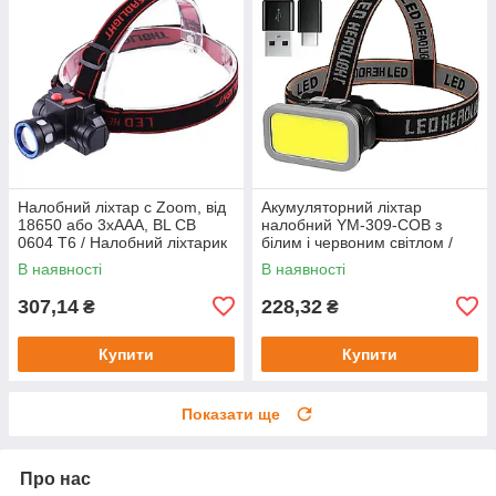
Налобний ліхтар c Zoom, від
Акумуляторний ліхтар
18650 або 3хAAA, BL CB
налобний YM-309-COB з
0604 T6 / Налобний ліхтарик
білим і червоним світлом /
/ Ліхтар на голову
Ліхтарик на голову / Ліхтарик
В наявності
В наявності
акумуляторний
307,14
228,32
₴
₴
Купити
Купити
Показати ще
Про нас