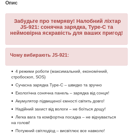
Опис
Забудьте про темряву! Налобний ліхтар
JS-921: сонячна зарядка, Type-C та
неймовірна яскравість для ваших пригод!
Чому вибирають JS-921:
4 режими роботи (максимальний, економічний,
стробоскоп, SOS)
Сучасна зарядка Type-C – швидко та зручно
Екологічна сонячна панель – зарядка від сонця!
Акумулятор підвищеної ємності світить довго!
Надійний захист від вологи – не боїться дощу!
Легка вага та комфортна посадка – не відчувається
на голові!
Потужний світлодіод – висвітлює все навколо!