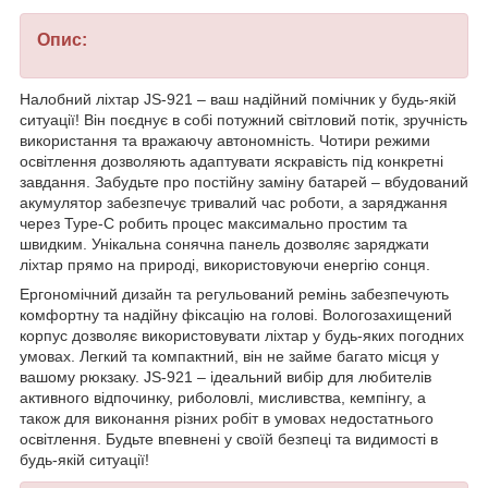
Опис:
Налобний ліхтар JS-921 – ваш надійний помічник у будь-якій
ситуації! Він поєднує в собі потужний світловий потік, зручність
використання та вражаючу автономність. Чотири режими
освітлення дозволяють адаптувати яскравість під конкретні
завдання. Забудьте про постійну заміну батарей – вбудований
акумулятор забезпечує тривалий час роботи, а заряджання
через Type-C робить процес максимально простим та
швидким. Унікальна сонячна панель дозволяє заряджати
ліхтар прямо на природі, використовуючи енергію сонця.
Ергономічний дизайн та регульований ремінь забезпечують
комфортну та надійну фіксацію на голові. Вологозахищений
корпус дозволяє використовувати ліхтар у будь-яких погодних
умовах. Легкий та компактний, він не займе багато місця у
вашому рюкзаку. JS-921 – ідеальний вибір для любителів
активного відпочинку, риболовлі, мисливства, кемпінгу, а
також для виконання різних робіт в умовах недостатнього
освітлення. Будьте впевнені у своїй безпеці та видимості в
будь-якій ситуації!