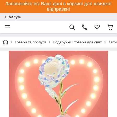
Заповнюйте всі Ваші дані в корзині для швидкої
відправки!
LifeStyle
Товари та послуги
Подарунки і товари для свят
Квіти