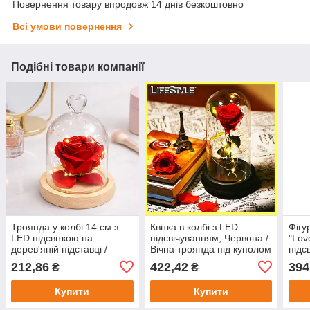
Повернення товару впродовж 14 днів безкоштовно
Всі умови повернення
Подібні товари компанії
Троянда у колбі 14 см з
Квітка в колбі з LED
Фігу
LED підсвіткою на
підсвічуванням, Червона /
"Lov
дерев'яній підставці /
Вічна троянда під куполом
підс
Вічна троянда під склом /
/ Подарунок дівчині
бата
212,86
422,42
394
₴
₴
Квітка в колбі декор
дівч
подарунок
фігу
Купити
Купити