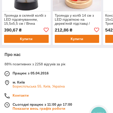
Троянда в скляній колбі з
Троянда у колбі 14 см з
Конс
LED підсвічуванням,
LED підсвіткою на
15х1
15,5х5,5 см / Вічна
дерев'яній підставці /
Троя
троянда / Червона
Вічна троянда під склом /
конс
390,67
212,86
542
₴
₴
Квітка в колбі декор
конс
подарунок
Купити
Купити
Про нас
88% позитивних з 2258 відгуків за рік
Працює з 05.04.2016
м. Київ
Бориспільська 55, Київ, Україна
Контакти
Сьогодні працює з 11:00 до 17:00
Показати весь графік роботи