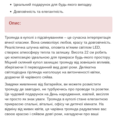
Ідеальний подарунок для будь-якого випадку.
Довговічність та елегантність.
Опис:
Троянда в куполі з підсвічуванням – це сучасна інтерпретація
вічної класики. Вона символізує любов, красу та довговічність.
Реалістична штучна квітка, оповита м'яким світлом LED,
створює атмосферу тепла та затишку. Висота 22 см робить
цю композицію ідеальною для прикраси будь-якого простору.
Міцний скляний купол захищає троянду від зовнішніх впливів,
зберігаючи її первозданний вид довгі роки. Делікатна
світлодіодна гірлянда наголошує на витонченості квітки,
додаючи їй чарівного сяйва.
Завдяки живленню від батарейок, ви можете розмістити
троянду де завгодно, не турбуючись про проводи та розетки.
Це чудовий подарунок на День народження, ювілей, весілля
чи просто як знак уваги. Троянда в куполі стане елегантною
прикрасою спальні, вітальні, офісу чи дитячої кімнати. На
відміну від живих квітів, ця чарівна троянда радуватиме вас
своєю красою і сяйвом довгі роки, нагадуючи про ваші