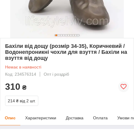
Бахіли від дощу (розмір 34-35), Коричневий /
Водонепроникні чохли для взуття / Бахіли на
взуття від дощу
Немає в наявності
Код: 234576314
Опт і роздріб
310
₴
214 ₴
від 2 шт.
Опис
Характеристики
Доставка
Оплата
Умови п