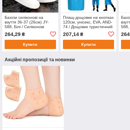
Бахіли силіконові на
Плащ-дощовик на кнопках
Бахі
взуття 36-37 (26см) JY-
120см, унісекс, EVA, AND-
взут
588, Білі / Силіконові
74 / Дощовик туристичний
588,
чохли для взуття / Чохли
/ Дощовик багаторазовий
для 
264,29
207,14
264
₴
₴
на взуття від дощу
від 
Купити
Купити
Акційні пропозиції та новинки