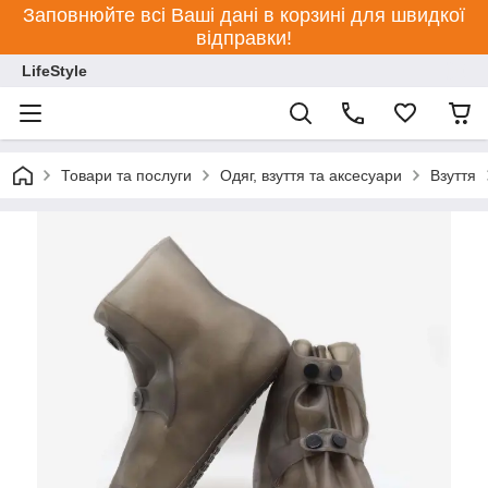
Заповнюйте всі Ваші дані в корзині для швидкої
відправки!
LifeStyle
Товари та послуги
Одяг, взуття та аксесуари
Взуття