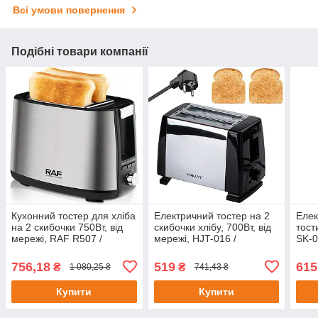
Всі умови повернення
Подібні товари компанії
Кухонний тостер для хліба
Електричний тостер на 2
Елек
на 2 скибочки 750Вт, від
скибочки хлібу, 700Вт, від
тост
мережі, RAF R507 /
мережі, HJT-016 /
SK-0
Електротостер /
Кухонний електротостер
хліб
Електричний тостер
для хліба
для 
756,18
519
615
₴
₴
1 080,25 ₴
741,43 ₴
побутовий
Купити
Купити