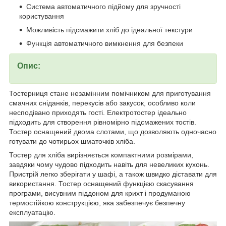
Система автоматичного підйому для зручності
користування
Можливість підсмажити хліб до ідеальної текстури
Функція автоматичного вимкнення для безпеки
Опис:
Тостерниця стане незамінним помічником для приготування
смачних сніданків, перекусів або закусок, особливо коли
несподівано приходять гості. Електротостер ідеально
підходить для створення рівномірно підсмажених тостів.
Тостер оснащений двома слотами, що дозволяють одночасно
готувати до чотирьох шматочків хліба.
Тостер для хліба вирізняється компактними розмірами,
завдяки чому чудово підходить навіть для невеликих кухонь.
Пристрій легко зберігати у шафі, а також швидко діставати для
використання. Тостер оснащений функцією скасування
програми, висувним піддоном для крихт і продуманою
термостійкою конструкцією, яка забезпечує безпечну
експлуатацію.