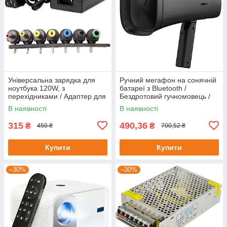
Універсальна зарядка для
Ручний мегафон на сонячній
ноутбука 120W, з
батареї з Bluetooth /
перехідниками / Адаптер для
Бездротовий гучномовець /
ноутбука / Блок живлення
Акумуляторний мегафон
В наявності
В наявності
для ноутбука
315
490,36
₴
₴
450 ₴
700,52 ₴
Купити
Купити
–30%
–30%