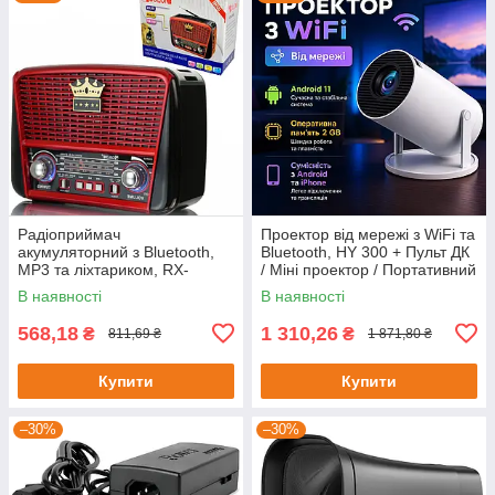
Радіоприймач
Проектор від мережі з WiFi та
акумуляторний з Bluetooth,
Bluetooth, HY 300 + Пульт ДК
MP3 та ліхтариком, RX-
/ Міні проектор / Портативний
BT455S AM / Портативне
проектор для смартфону
В наявності
В наявності
радіо
568,18
1 310,26
₴
₴
811,69 ₴
1 871,80 ₴
Купити
Купити
–30%
–30%