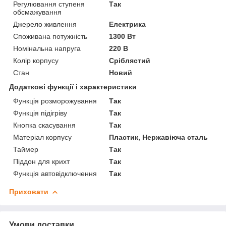
Регулювання ступеня
Так
обсмажування
Джерело живлення
Електрика
Споживана потужність
1300 Вт
Номінальна напруга
220 В
Колір корпусу
Сріблястий
Стан
Новий
Додаткові функції і характеристики
Функція розморожування
Так
Функція підігріву
Так
Кнопка скасування
Так
Матеріал корпусу
Пластик, Нержавіюча сталь
Таймер
Так
Піддон для крихт
Так
Функція автовідключення
Так
Приховати
Умови доставки