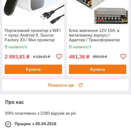
Портативний проектор з WiFi
Блок живлення 12V 10A, в
+ пульт, Android 9, Source
металевому корпусі /
Factory X3 / Міні проектор
Адаптер / Трансформатор
для смартфона
для світлодіодної стрічки
В наявності
В наявності
2 893,81
461,36
₴
₴
4 134,01 ₴
659,09 ₴
Купити
Купити
Показати ще
Про нас
89% позитивних з 2280 відгуків за рік
Працює з 05.04.2016