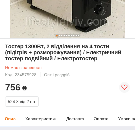
Тостер 1300Вт, 2 відділення на 4 тости
(підігрів + розморожування) / Електричний
тостер подвійний / Електротостер
Немає в наявності
Код: 234575928
Опт і роздріб
756
₴
524 ₴
від 2 шт.
Опис
Характеристики
Доставка
Оплата
Умови п