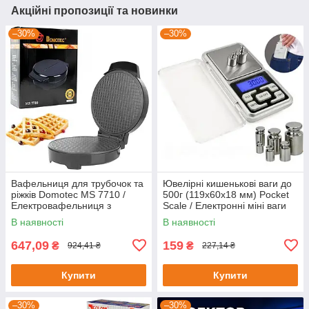
Акційні пропозиції та новинки
–30%
–30%
Вафельниця для трубочок та
Ювелірні кишенькові ваги до
ріжків Domotec MS 7710 /
500г (119x60x18 мм) Pocket
Електровафельниця з
Scale / Електронні міні ваги
антипригарним покриттям
В наявності
В наявності
647,09
159
₴
₴
924,41 ₴
227,14 ₴
Купити
Купити
–30%
–30%