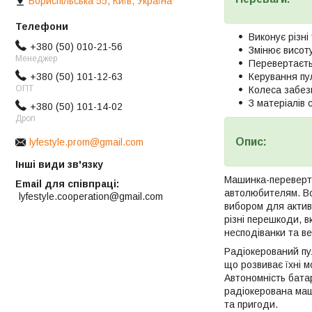
Бориспільська 55, Київ, Україна
Виконує різні
+380 (50) 010-21-56
Змінює висоту
Менеджер
Перевертаєть
+380 (50) 101-12-63
Керування пу
ОПТ
Колеса забез
З матеріалів 
+380 (50) 101-14-02
Дроп
Опис:
lyfestyle.prom@gmail.com
Інші види зв'язку
Машинка-переверте
Email для співпраці
автолюбителям. Вон
lyfestyle.cooperation@gmail.com
вибором для активн
різні перешкоди, в
несподіванки та ве
Радіокерований пул
що розвиває їхні м
Автономність бата
радіокерована маши
та пригоди.