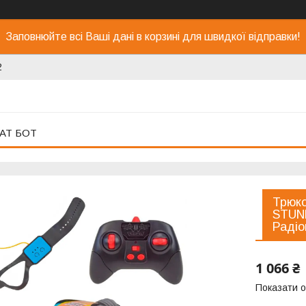
Заповнюйте всі Ваші дані в корзині для швидкої відправки!
2
АТ БОТ
Трюко
STUND
Радіо
1 066 ₴
Показати о