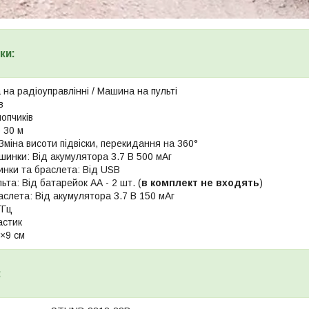
ки:
на радіоуправлінні / Машина на пульті
в
опчиків
о 30 м
Зміна висоти підвіски, перекидання на 360°
инки: Від акумулятора 3.7 В 500 мАг
нки та браслета: Від USB
та: Від батарейок АА - 2 шт. (
в комплект не входять
)
слета: Від акумулятора 3.7 В 150 мАг
ГГц
астик
6×9 см
: