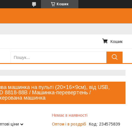
Кошик
Кошик
ва машинка на пульті (20×16×9см), від USB,
 8818-88B / Машинка-перевертень /
керована машинка
Немає в наявності
птові ціни
Оптом і в роздріб
Код:
234575839