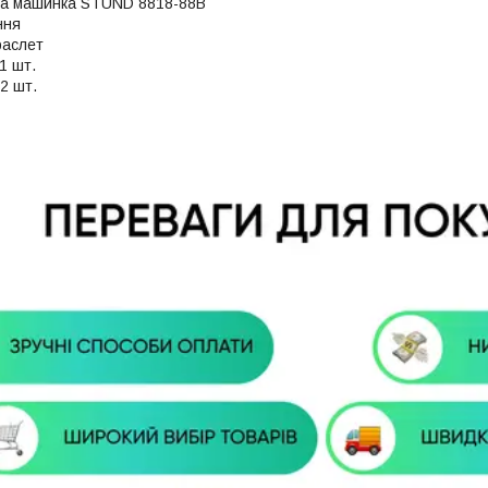
на машинка STUND 8818-88B
ння
раслет
1 шт.
2 шт.