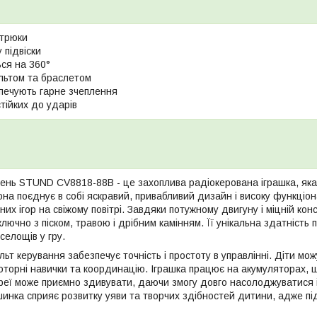
 трюки
 підвіски
ся на 360°
льтом та браслетом
печують гарне зчеплення
стійких до ударів
нь STUND CV8818-88B - це захоплива радіокерована іграшка, яка
а поєднує в собі яскравий, привабливий дизайн і високу функціона
их ігор на свіжому повітрі. Завдяки потужному двигуну і міцній ко
ключно з піском, травою і дрібним камінням. Її унікальна здатніст
селощів у гру.
ьт керування забезпечує точність і простоту в управлінні. Діти мо
оторні навички та координацію. Іграшка працює на акумуляторах, щ
реї може приємно здивувати, даючи змогу довго насолоджуватися іг
нка сприяє розвитку уяви та творчих здібностей дитини, адже під 