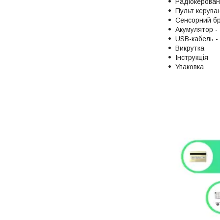
Радіокерова
Пульт керува
Сенсорний б
Акумулятор - 
USB-кабель - 
Викрутка
Інструкція
Упаковка