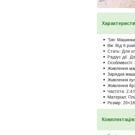
Характеристи
Тип: Машинка 
Вік: Від 6 рокі
Стать: Для хл
Радіус дії: Д
Особливості: 
Живлення маш
Зарядка маши
Живлення пуль
Живлення бра
Частота: 2.4 
Матеріал: Пл
Розмір: 20×1
Комплектація