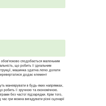
 обов'язково сподобається маленьким
льність, що робить її ідеальним
нструкції, машинка здатна легко долати
ь перевертатися додає елемент
жуть маневрувати в будь-яких напрямках,
о робить її зручною та економічною.
рами без частої підзарядки. Крім того,
час гри можна вигадувати різні сценарії