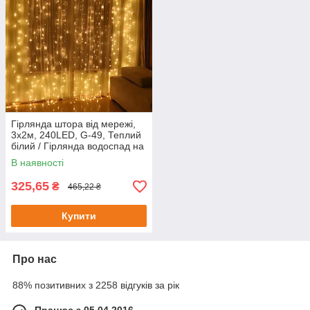
Гірлянда штора від мережі,
3х2м, 240LED, G-49, Теплий
білий / Гірлянда водоспад на
вікно / Новорічна гірлянда
В наявності
325,65
₴
465,22 ₴
Купити
Про нас
88% позитивних з 2258 відгуків за рік