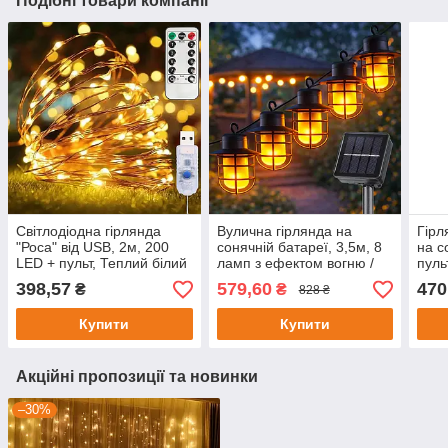
Подібні товари компанії
Світлодіодна гірлянда
Вулична гірлянда на
Гірл
"Роса" від USB, 2м, 200
сонячній батареї, 3,5м, 8
на с
LED + пульт, Теплий білий
ламп з ефектом вогню /
пуль
/ Новорічна гірлянда / LED
Садова гірлянда / Ретро
біли
398,57
579,60
470
₴
₴
828 ₴
гірлянда на ялинку
гірлянда лампочки
світ
Купити
Купити
Акційні пропозиції та новинки
–30%