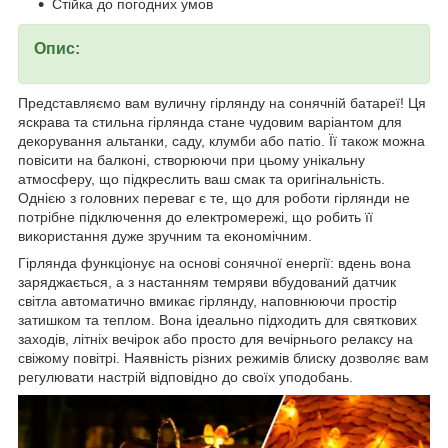
Стійка до погодних умов
Опис:
Представляємо вам вуличну гірлянду на сонячній батареї! Ця
яскрава та стильна гірлянда стане чудовим варіантом для
декорування альтанки, саду, клумби або патіо. Її також можна
повісити на балконі, створюючи при цьому унікальну
атмосферу, що підкреслить ваш смак та оригінальність.
Однією з головних переваг є те, що для роботи гірлянди не
потрібне підключення до електромережі, що робить її
використання дуже зручним та економічним.
Гірлянда функціонує на основі сонячної енергії: вдень вона
заряджається, а з настанням темряви вбудований датчик
світла автоматично вмикає гірлянду, наповнюючи простір
затишком та теплом. Вона ідеально підходить для святкових
заходів, літніх вечірок або просто для вечірнього релаксу на
свіжому повітрі. Наявність різних режимів блиску дозволяє вам
регулювати настрій відповідно до своїх уподобань.