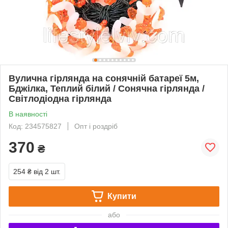
Вулична гірлянда на сонячній батареї 5м,
Бджілка, Теплий білий / Сонячна гірлянда /
Світлодіодна гірлянда
В наявності
Код: 234575827
Опт і роздріб
370
₴
254 ₴
від 2 шт.
Купити
або