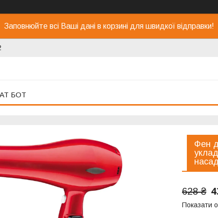
Заповнюйте всі Ваші дані в корзині для швидкої відправки!
2
АТ БОТ
Фен д
уклад
наса
4
628 ₴
Показати о