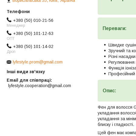
Бориспільська 55, Київ, Україна
+380 (50) 010-21-56
Менеджер
Переваги:
+380 (50) 101-12-63
ОПТ
Швидке сушін
+380 (50) 101-14-02
Зручний та к
Дроп
Різні насадки
lyfestyle.prom@gmail.com
Регулювання 
Функція іоніза
Інші види зв'язку
Професійний 
Email для співпраці
lyfestyle.cooperation@gmail.com
Опис:
Фен для волосся G
укладання волосся.
укладання за міні
блиску і гладкості.
Цей фен має компак