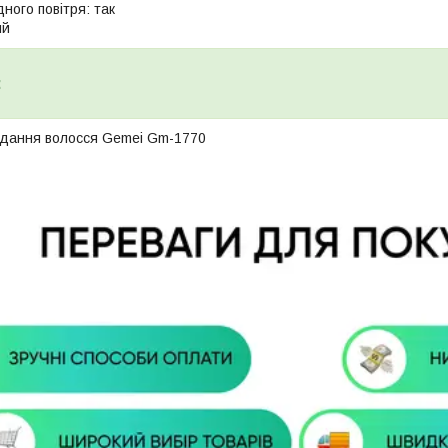
ного повітря: так
ий
:
адання волосся Gemei Gm-1770