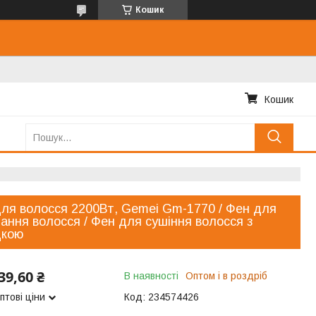
Кошик
Кошик
ля волосся 2200Вт, Gemei Gm-1770 / Фен для
ання волосся / Фен для сушіння волосся з
дкою
39,60 ₴
В наявності
Оптом і в роздріб
птові ціни
Код:
234574426