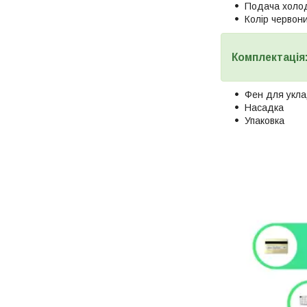
Подача холод
Колір червон
Комплектація
Фен для укл
Насадка
Упаковка