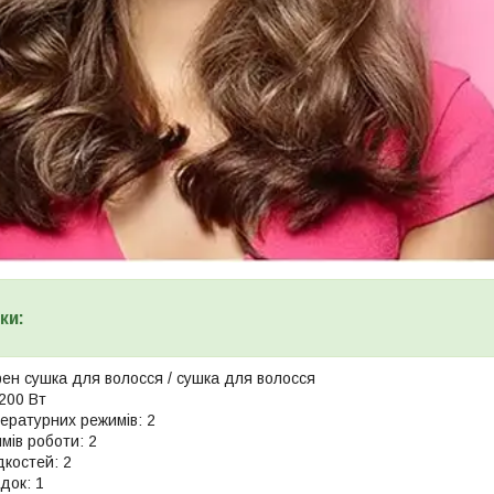
ки:
фен сушка для волосся / сушка для волосся
200 Вт
пературних режимів: 2
имів роботи: 2
дкостей: 2
адок: 1