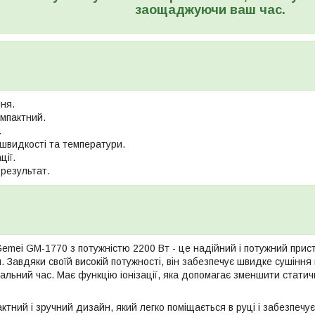
заощаджуючи ваш час.
ня.
омпактний.
.
швидкості та температури.
ції.
результат.
emei GM-1770 з потужністю 2200 Вт - це надійний і потужний прист
 Завдяки своїй високій потужності, він забезпечує швидке сушіння
мальний час. Має функцію іонізації, яка допомагає зменшити стати
тний і зручний дизайн, який легко поміщається в руці і забезпечу