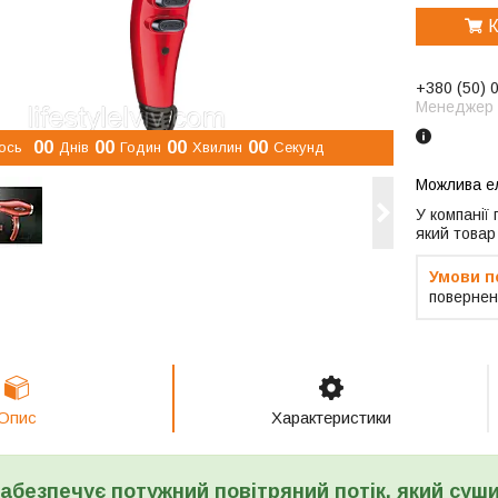
К
+380 (50) 
Менеджер
0
0
0
0
0
0
0
0
ось
Днів
Годин
Хвилин
Секунд
У компанії
який товар
повернен
Опис
Характеристики
абезпечує потужний повітряний потік, який суш