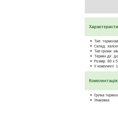
Характеристи
Тип: термохім
Склад: залізо,
Тип грілки: хі
Термін дії: д
Розмір: 80 х 
У комплекті: 
Комплектація
Грілка термох
Упаковка