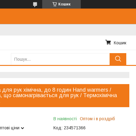
Кошик
Кошик
а для рук хімічна, до 8 годин Hand warmers /
а, що самонагрівається для рук / Термохімічна
В наявності
Оптом і в роздріб
птові ціни
Код:
234571366