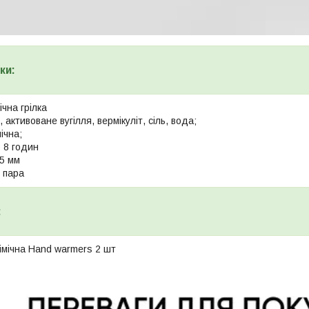
ки:
ічна грілка
 активоване вугілля, вермікуліт, сіль, вода;
мічна;
о 8 годин
55 мм
1 пара
:
імічна Hand warmers 2 шт