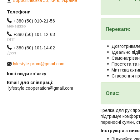
Бориспільська 55, Київ, Україна
+380 (50) 010-21-56
Менеджер
Переваги:
+380 (50) 101-12-63
ОПТ
Довготривале
+380 (50) 101-14-02
Ідеально під
Дроп
Самонагріван
lyfestyle.prom@gmail.com
Простота та н
Миттєва актив
Інші види зв'язку
Створення при
Email для співпраці
lyfestyle.cooperation@gmail.com
Опис:
Грелка для рук про
підтримує комфорт 
переносні сумки, с
Інструкція з вик
Відкрийте упа