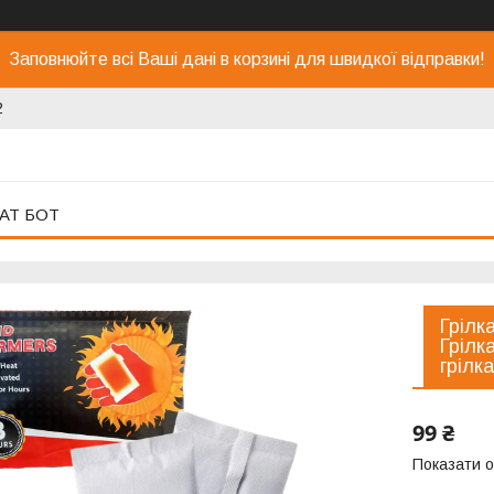
Заповнюйте всі Ваші дані в корзині для швидкої відправки!
2
АТ БОТ
Грілк
Грілк
грілка
99 ₴
Показати о