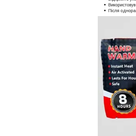
Використовув
Після однораз