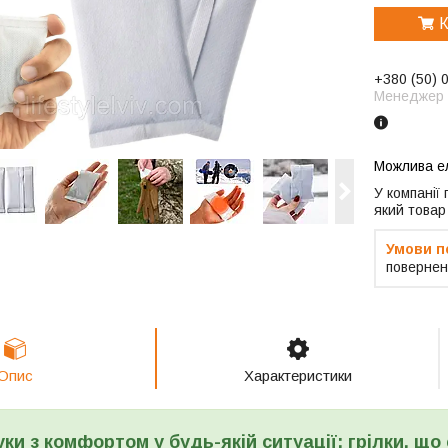
К
+380 (50) 
Менеджер
У компанії
який товар
повернен
Опис
Характеристики
руки з комфортом у будь-якій ситуації: грілки, щ