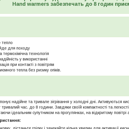
Hand warmers забезпечать до 8 годин приє
 тепло
ійде для походу
а термохімічна технологія
адійність у використанні
ація при контакті з повітрям
ємного тепла без ризику опіків.
понує надійне та тривале зігрівання у холодні дні. Активуються к
тривалий час. до 8 години. Завдяки своїй компактності та легкост
таючи ідеальним супутником на прогулянках, на відкритому повітрі
ористання:
ковку, дістаньте грілку і зачекайте кілька хвилин для активації кис