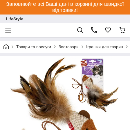
Заповнюйте всі Ваші дані в корзині для швидкої
відправки!
LifeStyle
Товари та послуги
Зоотовари
Іграшки для тварин