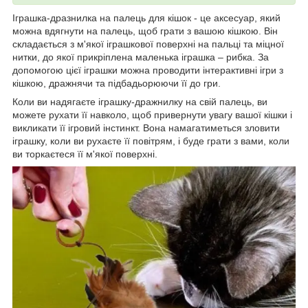
Іграшка-дразнилка на палець для кішок - це аксесуар, який
можна вдягнути на палець, щоб грати з вашою кішкою. Він
складається з м'якої іграшкової поверхні на пальці та міцної
нитки, до якої прикріплена маленька іграшка – рибка. За
допомогою цієї іграшки можна проводити інтерактивні ігри з
кішкою, дражнячи та підбадьорюючи її до гри.
Коли ви надягаєте іграшку-дражнилку на свій палець, ви
можете рухати її навколо, щоб привернути увагу вашої кішки і
викликати її ігровий інстинкт. Вона намагатиметься зловити
іграшку, коли ви рухаєте її повітрям, і буде грати з вами, коли
ви торкаєтеся її м'якої поверхні.