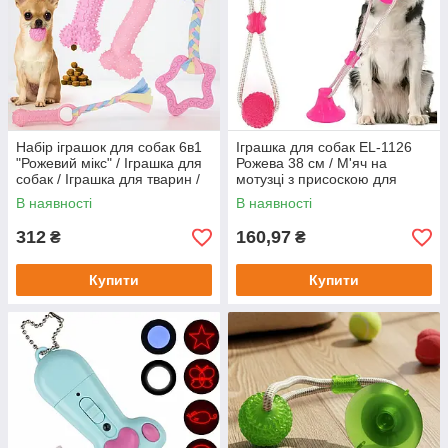
Набір іграшок для собак 6в1
Іграшка для собак EL-1126
"Рожевий мікс" / Іграшка для
Рожева 38 см / М'яч на
собак / Іграшка для тварин /
мотузці з присоскою для
Іграшка для цуценят
собак / М'яч для
В наявності
В наявності
дресирування собак
312
160,97
₴
₴
Купити
Купити