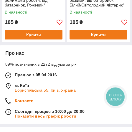
режимами роботи, від
режими, від батарейок,
батарейок, Рожевий/
Білий/Світолодний ліхтарик/
Світолодний ліхтарик/
Лізерна указка/ Лазер для
В наявності
В наявності
Лерлинна указка/ Лазер для
котів
котів
185
185
₴
₴
Купити
Купити
Про нас
89% позитивних з 2272 відгуків за рік
Працює з 05.04.2016
м. Київ
Бориспільська 55, Київ, Україна
КНОПКА
ЗВ'ЯЗКУ
Контакти
Сьогодні працює з 10:00 до 20:00
Показати весь графік роботи