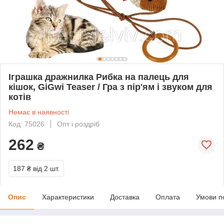
Іграшка дражнилка Рибка на палець для
кішок, GiGwi Teaser / Гра з пір'ям і звуком для
котів
Немає в наявності
Код: 75026
Опт і роздріб
262
₴
187 ₴
від 2 шт.
Опис
Характеристики
Доставка
Оплата
Умови п