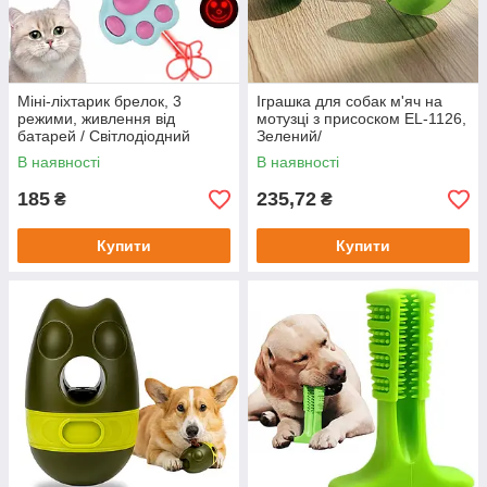
Міні-ліхтарик брелок, 3
Іграшка для собак м'яч на
режими, живлення від
мотузці з присоском EL-1126,
батарей / Світлодіодний
Зелений/
ліхтарик / Лазерна указка /
Багатофункціональна іграшка
В наявності
В наявності
Лазер для котів
для вихованців
185
235,72
₴
₴
Купити
Купити