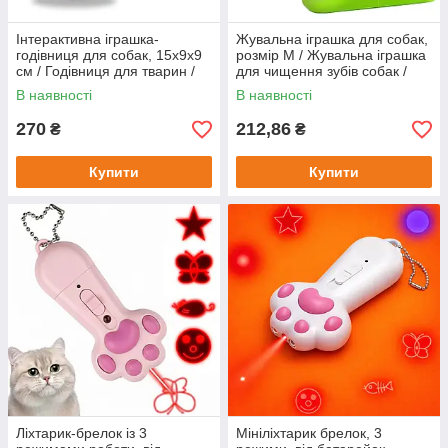
Інтерактивна іграшка-
Жувальна іграшка для собак,
годівниця для собак, 15х9х9
розмір M / Жувальна іграшка
см / Годівниця для тварин /
для чищення зубів собак /
Іграшка-неваляшка для
Зубна щітка для собак
В наявності
В наявності
повільного годування собак
270
212,86
₴
₴
Купити
Купити
Ліхтарик-брелок із 3
Мініліхтарик брелок, 3