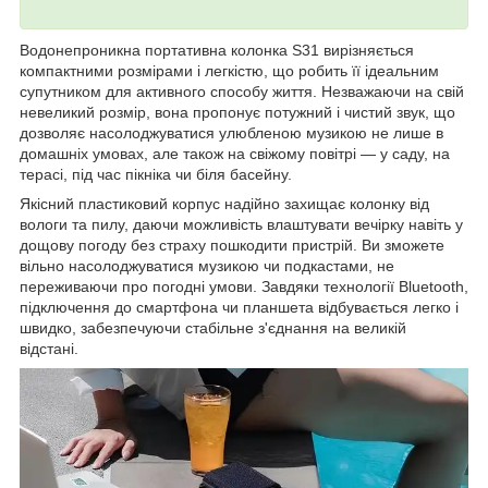
Водонепроникна портативна колонка S31 вирізняється
компактними розмірами і легкістю, що робить її ідеальним
супутником для активного способу життя. Незважаючи на свій
невеликий розмір, вона пропонує потужний і чистий звук, що
дозволяє насолоджуватися улюбленою музикою не лише в
домашніх умовах, але також на свіжому повітрі — у саду, на
терасі, під час пікніка чи біля басейну.
Якісний пластиковий корпус надійно захищає колонку від
вологи та пилу, даючи можливість влаштувати вечірку навіть у
дощову погоду без страху пошкодити пристрій. Ви зможете
вільно насолоджуватися музикою чи подкастами, не
переживаючи про погодні умови. Завдяки технології Bluetooth,
підключення до смартфона чи планшета відбувається легко і
швидко, забезпечуючи стабільне з'єднання на великій
відстані.