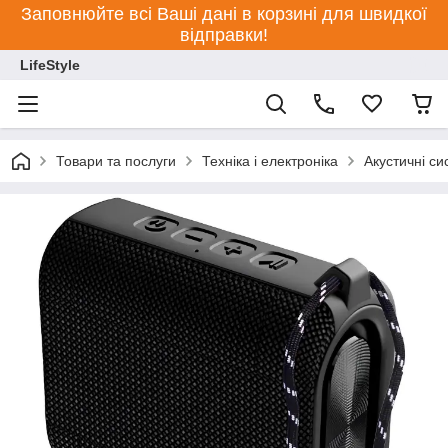
Заповнюйте всі Ваші дані в корзині для швидкої
відправки!
LifeStyle
Товари та послуги
Техніка і електроніка
Акустичні си