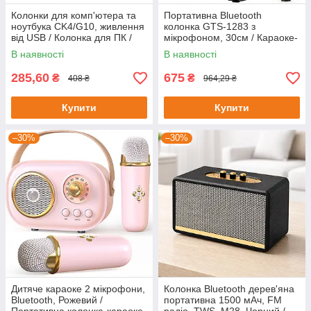
Колонки для комп'ютера та
Портативна Bluetooth
ноутбука CK4/G10, живлення
колонка GTS-1283 з
від USB / Колонка для ПК /
мікрофоном, 30см / Караоке-
Комп'ютерні колонки
система / Автономна
В наявності
В наявності
акустична система
285,60
675
₴
₴
408 ₴
964,29 ₴
Купити
Купити
–30%
–30%
Дитяче караоке 2 мікрофони,
Колонка Bluetooth дерев'яна
Bluetooth, Рожевий /
портативна 1500 мАч, FM