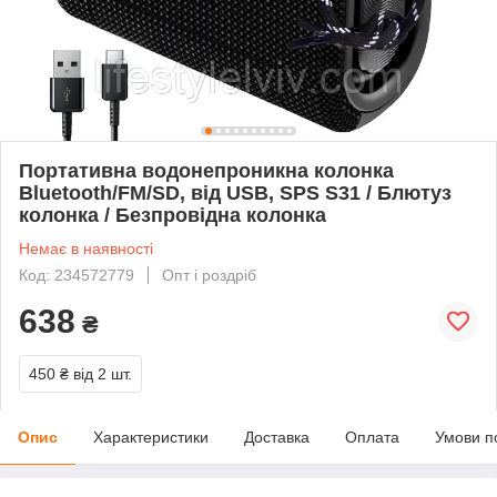
Портативна водонепроникна колонка
Bluetooth/FM/SD, від USB, SPS S31 / Блютуз
колонка / Безпровідна колонка
Немає в наявності
Код: 234572779
Опт і роздріб
638
₴
450 ₴
від 2 шт.
Опис
Характеристики
Доставка
Оплата
Умови п