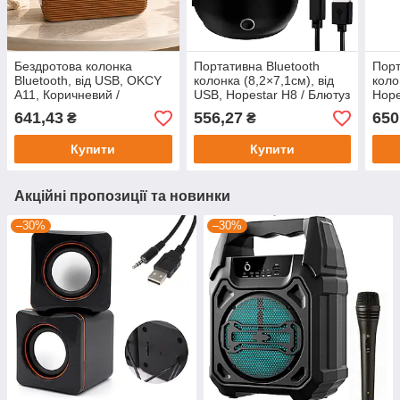
Бездротова колонка
Портативна Bluetooth
Порт
Bluetooth, від USB, OKCY
колонка (8,2×7,1см), від
коло
A11, Коричневий /
USB, Hopestar H8 / Блютуз
Hope
Портативна колонка /
колонка / Безпровідна
Безд
641,43
556,27
650
₴
₴
Блютуз колонка
колонка
Блют
коло
Купити
Купити
Акційні пропозиції та новинки
–30%
–30%