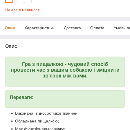
Немає в наявності
Опис
Характеристики
Доставка
Оплата
Умови п
Опис
Гра з пищалкою - чудовий спосіб
провести час з вашим собакою і зміцнити
зв'язок між вами.
Переваги:
Виконана із зносостійкої тканини;
Обладнана пищалкою;
Має функціональну ручку;