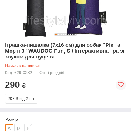
Іграшка-пищалка (7x16 см) для собак "Рік та
Морті 3" WAUDOG Fun, S / Інтерактивна гра зі
звуком для цуценят
Немає в наявності
Код: 629-0282
Опт і роздріб
290
₴
207 ₴
від 2 шт.
Розмір
S
M
L