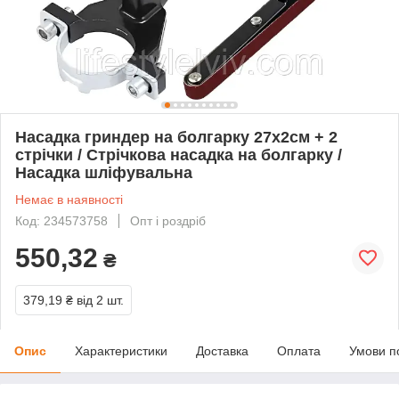
Насадка гриндер на болгарку 27х2см + 2
стрічки / Стрічкова насадка на болгарку /
Насадка шліфувальна
Немає в наявності
Код: 234573758
Опт і роздріб
550,32
₴
379,19 ₴
від 2 шт.
Опис
Характеристики
Доставка
Оплата
Умови п