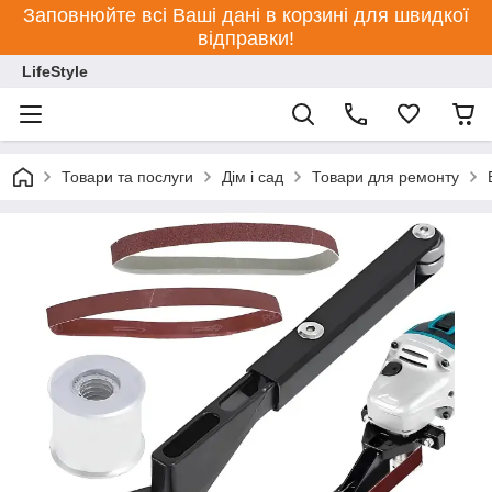
Заповнюйте всі Ваші дані в корзині для швидкої
відправки!
LifeStyle
Товари та послуги
Дім і сад
Товари для ремонту