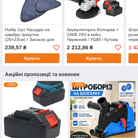
Набір 2шт Насадка на
Акумуляторна болгарка +
Штро
швабру трикутна
2АКБ 24V в кейсі,
ручк
(26×23см) / Запаска для
Червоний / УШМ / Кутова
пере
швабри / Змінна насадка з
шліфувальна машина /
Унів
239,57
2 212,86
1 4
₴
₴
мікрофібри
Болгарка на акумуляторі
штр
Купити
Купити
Акційні пропозиції та новинки
–30%
–30%