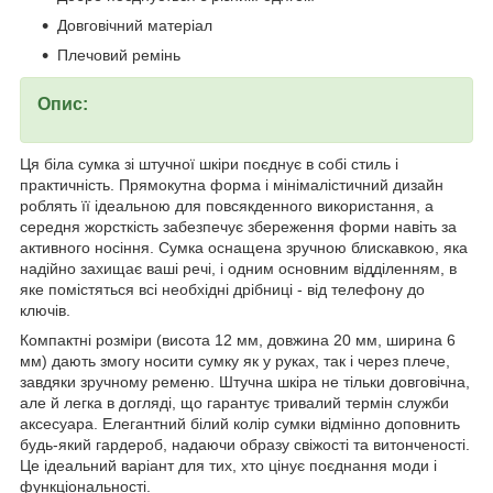
Довговічний матеріал
Плечовий ремінь
Опис:
Ця біла сумка зі штучної шкіри поєднує в собі стиль і
практичність. Прямокутна форма і мінімалістичний дизайн
роблять її ідеальною для повсякденного використання, а
середня жорсткість забезпечує збереження форми навіть за
активного носіння. Сумка оснащена зручною блискавкою, яка
надійно захищає ваші речі, і одним основним відділенням, в
яке помістяться всі необхідні дрібниці - від телефону до
ключів.
Компактні розміри (висота 12 мм, довжина 20 мм, ширина 6
мм) дають змогу носити сумку як у руках, так і через плече,
завдяки зручному ременю. Штучна шкіра не тільки довговічна,
але й легка в догляді, що гарантує тривалий термін служби
аксесуара. Елегантний білий колір сумки відмінно доповнить
будь-який гардероб, надаючи образу свіжості та витонченості.
Це ідеальний варіант для тих, хто цінує поєднання моди і
функціональності.