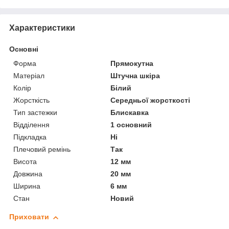
Характеристики
Основні
Форма
Прямокутна
Матеріал
Штучна шкіра
Колір
Білий
Жорсткість
Середньої жорсткості
Тип застежки
Блискавка
Відділення
1 основний
Підкладка
Ні
Плечовий ремінь
Так
Висота
12 мм
Довжина
20 мм
Ширина
6 мм
Стан
Новий
Приховати