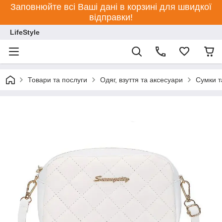
Заповнюйте всі Ваші дані в корзині для швидкої
відправки!
LifeStyle
Товари та послуги
Одяг, взуття та аксесуари
Сумки т