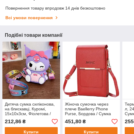
Повернення товару впродовж 14 днів безкоштовно
Всі умови повернення
Подібні товари компанії
Дитяча сумка силіконова,
Жіноча сумочка через
Терм
на блискавці, Куромі,
плече Baellerry Phone
л, 2
15х10х3см, Фіолетова /
Purse, Бордова / Сумка
Сумк
Дитяча сумочка для
для телефону / Гаманець-
холо
212,86
451,80
255
₴
₴
дівчинки / Сумка через
клатч
для 
плече дитяча
Купити
Купити