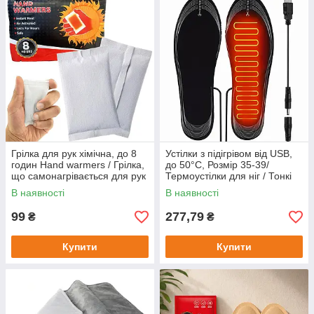
Грілка для рук хімічна, до 8
Устілки з підігрівом від USB,
годин Hand warmers / Грілка,
до 50°C, Розмір 35-39/
що самонагрівається для рук
Термоустілки для ніг / Тонкі
/ Термохімічна грілка
устілки від повербанка
В наявності
В наявності
99
277,79
₴
₴
Купити
Купити