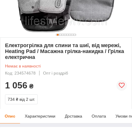
Електрогрілка для спини та шиї, від мережі,
Heating Pad / Масажна грілка-накидка / Грілка
електрична
Немає в наявності
Код: 234574678
Опт і роздріб
1 056
₴
734 ₴
від 2 шт.
Опис
Характеристики
Доставка
Оплата
Умови п