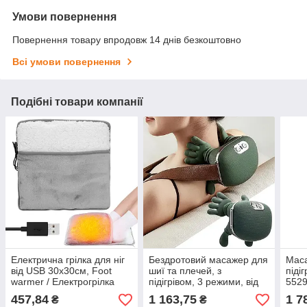
Умови повернення
Повернення товару впродовж 14 днів безкоштовно
Всі умови повернення
Подібні товари компанії
Електрична грілка для ніг
Бездротовий масажер для
Маса
від USB 30х30см, Foot
шиї та плечей, з
піді
warmer / Електрогрілка
підігрівом, 3 режими, від
5529
для ніг / Електрокилимок
USB / Електричний
для 
457,84
1 163,75
1 7
₴
₴
для ніг
масажер для спини /
Рол