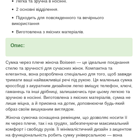
Легка та зручна в носінні.
2 основні відділення.
Підходить для повсякденного та вечірнього
використання
Виготовлена з якісних матеріалів.
Опис:
Сумка через плече жіноча Boiseen — це ідеальне поєднання
стилю та зручності для сучасних жінок. Компактна та
елегантна, вона розроблена спеціально для того, щоб завжди
тримати ваші найважливіші речі під рукою. Ця маленька сумка
кроссбоді з акуратним дизайном легко вміщує телефон, ключі,
гаманець та інші дрібниці, залишаючись при цьому легкою та
зручною в носінні. Виготовлена з якісних матеріалів, сумка не
лише міцна, а й приємна на дотик, доповнюючи будь-який
образ своїм вишуканим виглядом.
Жіноча сумочка оснащена ремінцем, що дозволяє носити її
як через плече, так і на грудях, забезпечуючи максимальний
комфорт і свободу рухів. Її мінімалістичний дизайн з акцентом
на функціональність робить сумку універсальною — вона