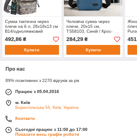
Сумка тактична через
Чоловіча сумка через
Жіно
плече на 6 л, 28х18х13 см
плече, 20х15 см,
плеч
B14/однолямковий
TS58103, Синій / Крос-
Purs
тактичний рюкзак/Війний
боді для чоловіків / Сумка
для 
492,86
284,29
451
₴
₴
рюкзак Піксель
для чоловіків / Чоловіча
клат
сумка
Купити
Купити
Про нас
89% позитивних з 2270 відгуків за рік
Працює з 05.04.2016
м. Київ
Бориспільська 55, Київ, Україна
Контакти
Сьогодні працює з 11:00 до 17:00
Показати весь графік роботи