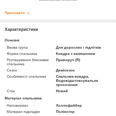
Приховати
Характеристики
Основні
Вікова група
Для дорослих і підлітків
Форма спальника
Ковдра з капюшоном
Розташування блискавки
Праворуч (R)
спальника
Сезон
Демісезон
Особливості спальника
Спальник-ковдра,
Водовідштовхувальне
просочення
Стан
Новий
Матеріал спальника
Наповнювач
Холлофайбер
Матеріал підкладки
Поліестер