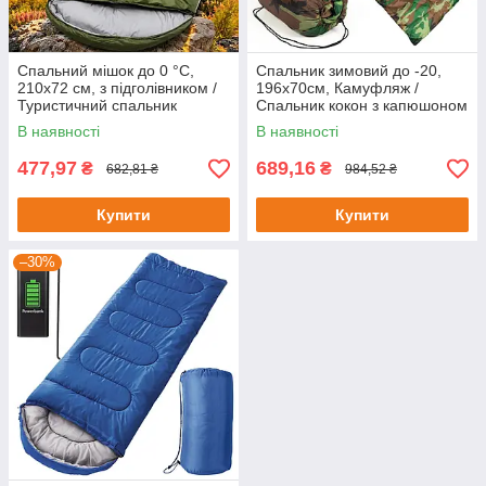
Спальний мішок до 0 °C,
Спальник зимовий до -20,
210х72 см, з підголівником /
196х70см, Камуфляж /
Туристичний спальник
Спальник кокон з капюшоном
зимовий / Зимовий спальний
для ЗСУ / Спальний мішок-
В наявності
В наявності
мішок
ковдра
477,97
689,16
₴
₴
682,81 ₴
984,52 ₴
Купити
Купити
–30%