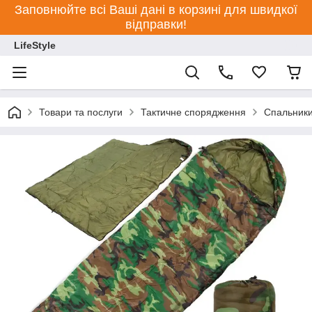
Заповнюйте всі Ваші дані в корзині для швидкої
відправки!
LifeStyle
Товари та послуги
Тактичне спорядження
Спальник