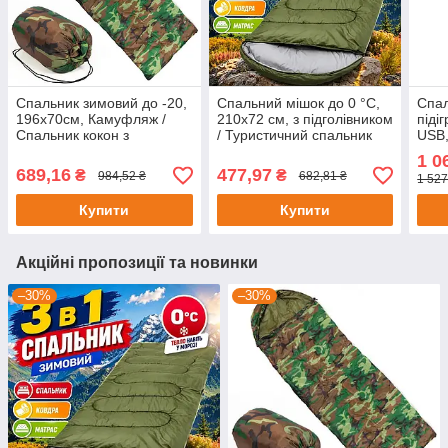
Спальник зимовий до -20,
Спальний мішок до 0 °C,
Спал
196х70см, Камуфляж /
210х72 см, з підголівником
піді
Спальник кокон з
/ Туристичний спальник
USB,
капюшоном для ЗСУ /
зимовий / Зимовий
Зимо
1 0
Спальний мішок-ковдра
спальний мішок
пове
689,16
477,97
₴
₴
984,52 ₴
682,81 ₴
1 527
кап
Купити
Купити
Акційні пропозиції та новинки
–30%
–30%