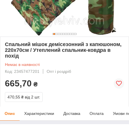
Спальний мішок демісезонний з капюшоном,
220х70см / Утеплений спальник-ковдра в
похід
Немає в наявності
Код: 23457477201
Опт і роздріб
665,70
₴
470,55 ₴
від 2 шт.
Опис
Характеристики
Доставка
Оплата
Умови п