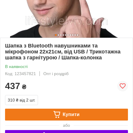
Шапка з Bluetooth навушниками та
мікрофоном 22х21см, від USB / Трикотажна
шапка з гарнітурою / Шапка-колонка
В наявності
Код: 123457821
Опт і роздріб
437
₴
310 ₴
від 2 шт.
Купити
або