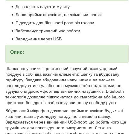
Дозволяють слухати музику
Легко приймати дзвінки, не знімаючи шапки
Підходить для більшості розмірів голови
Забезпечує тривалий час роботи
Заряджання через USB
Опис:
Шапка навушники - це стильний і зручний аксесуар, який
поєднує в собі два важливі елементи: шапку та вбудовану
гарнітуру. Завдяки вбудованим навушникам ви зможете
насолоджуватися улюбленою музикою або подкастами, не
відчуваючи дискомфорт від звичайних навушників. Bluetooth
технологія дозволяє підключатися до смартфона або іншого
пристрою без дротів, забезпечуючи повну свободу рухів.
Вбудований мікрофон дозволяє приймати дзвінки будь-якої
хвилини, навіть у холодну погоду, не знімаючи шапку.
Заряджається через звичайний USB-порт, що робить його ще
зручнішим для повсякденного використання. Легка та
еластична тканина забезпечує комфорт та стиль, при цьому