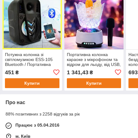
Потужна колонка зі
Портативна колонка
Наст
світломузикою ESS-105
караоке з мікрофоном та
безд
Bluetooth / Портативна
відром для льоду, від USB,
коло
колонка / Музична колонка
Білий / Відро для льоду з
USB,
451
1 341,43
693
₴
₴
з акумулятором
підсвіткою / Блютуз
заря
колонка
Купити
Купити
Про нас
88% позитивних з 2258 відгуків за рік
Працює з 05.04.2016
м. Київ