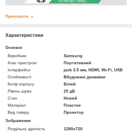
Приховати
Характеристики
Основні
Виробник
Samsung
Клас пристрою
Портативний
Інтерфейси
jack 3.5 мм, HDMI, Wi-Fi, USB
Особливості
Вбудовані динаміки
Колір корпусу
Білий
Рівень шуму
25 дБ
Стан
Новий
Матеріал
Пластик
Вид товару
Проектор
Зображення
Роздільна здатність
1280x720