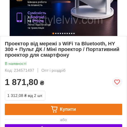
Проектор від мережі з WiFi та Bluetooth, HY
300 + Пульт ДК / Міні проектор / Портативний
проектор для смартфону
В наявності
Код: 234571497
Опт і роздріб
1 871,80
₴
1 312,08 ₴
від 2 шт.
Купити
або