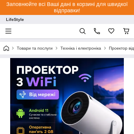
Заповнюйте всі Ваші дані в корзині для швидкої
відправки!
LifeStyle
Товари та послуги
Техніка і електроніка
Проектор від