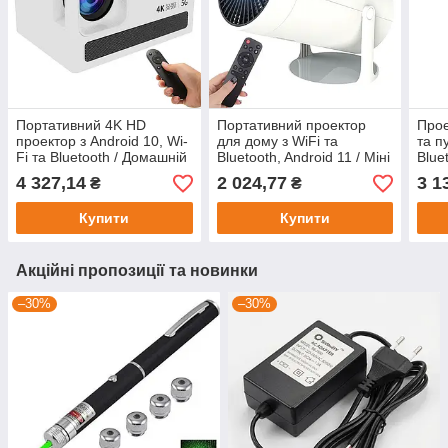
Портативний 4K HD
Портативний проектор
Прое
проектор з Android 10, Wi-
для дому з WiFi та
та п
Fi та Bluetooth / Домашній
Bluetooth, Android 11 / Міні
Blue
проектор / Міні проектор /
проектор для смартфона /
Смар
4 327,14
2 024,77
3 1
₴
₴
Смарт проектор
Домашній проектор
Ігро
Купити
Купити
Акційні пропозиції та новинки
–30%
–30%