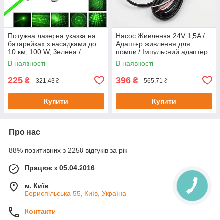
Потужна лазерна указка на
Насос Живлення 24V 1,5A /
батарейках з насадками до
Адаптер живлення для
10 км, 100 W, Зелена /
помпи / Імпульсний адаптер
Точковий лазерний
живлення
В наявності
В наявності
світильник
225
396
₴
₴
321,43 ₴
565,71 ₴
Купити
Купити
Про нас
88% позитивних з 2258 відгуків за рік
Працює з 05.04.2016
м. Київ
Бориспільська 55, Київ, Україна
Контакти