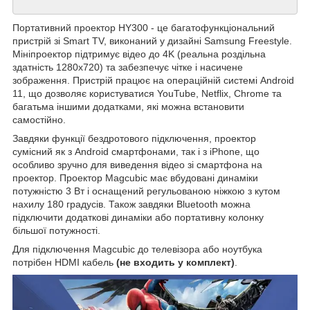
Портативний проектор HY300 - це багатофункціональний
пристрій зі Smart TV, виконаний у дизайні Samsung Freestyle.
Мініпроектор підтримує відео до 4K (реальна роздільна
здатність 1280х720) та забезпечує чітке і насичене
зображення. Пристрій працює на операційній системі Android
11, що дозволяє користуватися YouTube, Netflix, Chrome та
багатьма іншими додатками, які можна встановити
самостійно.
Завдяки функції бездротового підключення, проектор
сумісний як з Android смартфонами, так і з iPhone, що
особливо зручно для виведення відео зі смартфона на
проектор. Проектор Magcubic має вбудовані динаміки
потужністю 3 Вт і оснащений регульованою ніжкою з кутом
нахилу 180 градусів. Також завдяки Bluetooth можна
підключити додаткові динаміки або портативну колонку
більшої потужності.
Для підключення Magcubic до телевізора або ноутбука
потрібен HDMI кабель
(не входить у комплект)
.