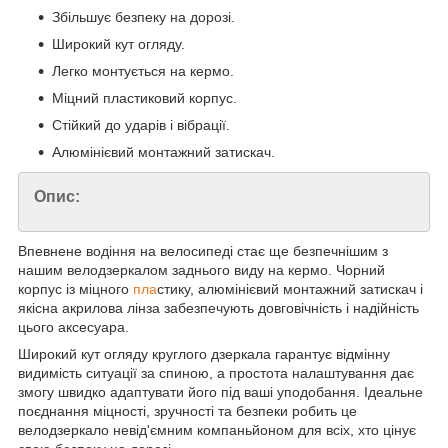
Збільшує безпеку на дорозі.
Широкий кут огляду.
Легко монтується на кермо.
Міцний пластиковий корпус.
Стійкий до ударів і вібрації.
Алюмінієвий монтажний затискач.
Опис:
Впевнене водіння на велосипеді стає ще безпечнішим з
нашим велодзеркалом заднього виду на кермо. Чорний
корпус із міцного
пла
стику, алюмінієвий монтажний затискач і
якісна акрилова лінза забезпечують довговічність і надійність
цього аксесуара.
Широкий кут огляду круглого дзеркала гарантує відмінну
видимість ситуації за спиною, а простота налаштування дає
змогу швидко адаптувати його під ваші уподобання. Ідеальне
поєднання міцності, зручності та безпеки робить це
велодзеркало невід'ємним компаньйоном для всіх, хто цінує