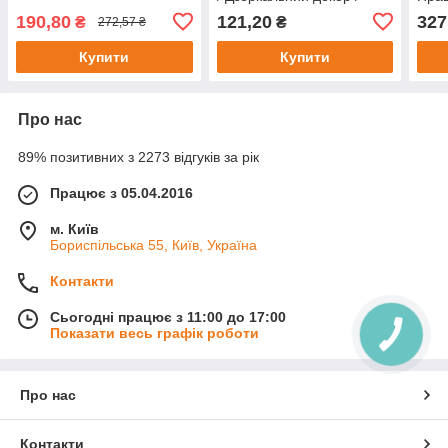
Акрилове дзеркало /
Дзер
190,80
121,20
327
₴
₴
272,57 ₴
Дзеркальна мозайка
для 
Купити
Купити
Про нас
89% позитивних з 2273 відгуків за рік
Працює з 05.04.2016
м. Київ
Бориспільська 55, Київ, Україна
Контакти
Сьогодні працює з 11:00 до 17:00
Показати весь графік роботи
Про нас
Контакти