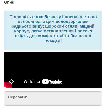
Опис
Підвищіть свою безпеку і впевненість на
велосипеді з цим велодзеркалом
заднього виду: широкий огляд, міцний
корпус, легке встановлення і висока
якість для комфортної та безпечної
поїздки!
Переваги: