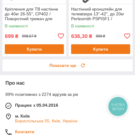
Кріплення для ТВ настінне
Настінний кронштейн для
до 40кг 26-55", CP402 /
телевізора 13"-42", до 20кг
Поворотний тримач для
Perlesmith PSPISF1 /
телевізора / Кронштейн
Поворотне кріплення для
В наявності
В наявності
телевізора
699
636,30
₴
₴
998,57 ₴
909 ₴
Купити
Купити
Показати ще
Про нас
89% позитивних з 2274 відгуків за рік
Працює з 05.04.2016
КНОПКА
ЗВ'ЯЗКУ
м. Київ
Бориспільська 55, Київ, Україна
Контакти