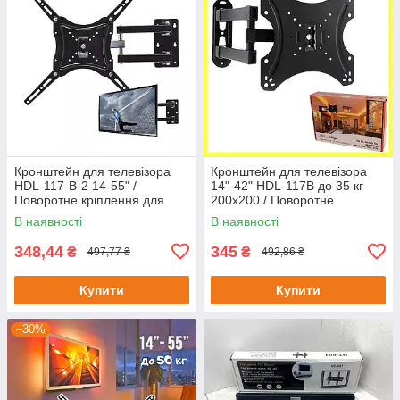
Кронштейн для телевізора
Кронштейн для телевізора
HDL-117-B-2 14-55" /
14"-42" HDL-117B до 35 кг
Поворотне кріплення для
200х200 / Поворотне
телевізора
кріплення для LCD
В наявності
В наявності
телевізорів на стіну
348,44
345
₴
₴
497,77 ₴
492,86 ₴
Купити
Купити
–30%