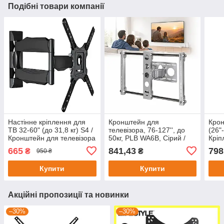
Подібні товари компанії
Настінне кріплення для
Кронштейн для
Крон
ТВ 32-60" (до 31,8 кг) S4 /
телевізора, 76-127'', до
(26"
Кронштейн для телевізора
50кг, PLB WA6B, Сірий /
Кріп
/ Кріплення для
Тримач для телевізора /
ТБ /
665
841,43
798
₴
₴
950 ₴
телевізора на стіну
Кріплення для телевізора
на стіну
Купити
Купити
Акційні пропозиції та новинки
–30%
–30%