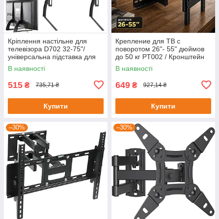
Кріплення настільне для
Крепление для ТВ с
телевізора D702 32-75"/
поворотом 26"- 55" дюймов
універсальна підставка для
до 50 кг PT002 / Кронштейн
телевізора, монітора
для телевизора
В наявності
В наявності
515
649
₴
₴
735,71 ₴
927,14 ₴
Купити
Купити
–30%
–30%