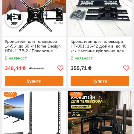
Кронштейн для телевізора
Кронштейн для телевізора
14-55" до 50 кг Home Design
HT-001, 15-42 дюймів, до 40
HDL-117B-2 / Поворотне
кг / Настінне кріплення для
кріплення для ТБ на стіну.
ТВ з нахилом
В наявності
В наявності
348,44
355,71
₴
₴
497,77 ₴
Купити
Купити
–30%
–30%