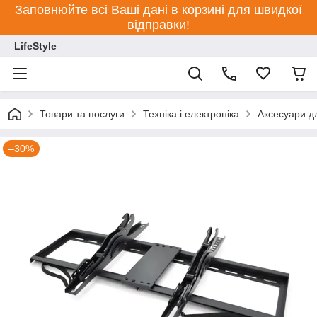
Заповнюйте всі Ваші дані в корзині для швидкої
відправки!
LifeStyle
Товари та послуги
Техніка і електроніка
Аксесуари дл
–30%