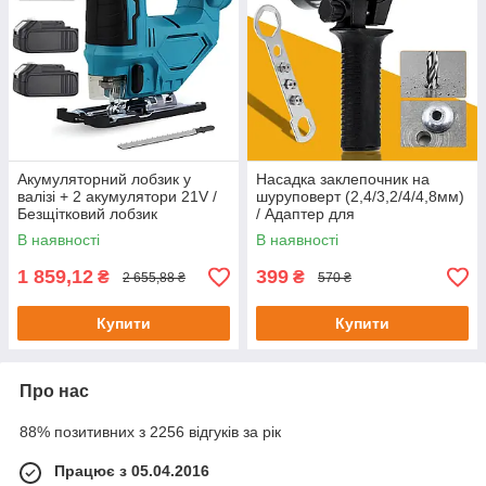
Акумуляторний лобзик у
Насадка заклепочник на
валізі + 2 акумулятори 21V /
шуруповерт (2,4/3,2/4/4,8мм)
Безщітковий лобзик
/ Адаптер для
портативний / Електролобзик
заклепувальних гайок /
В наявності
В наявності
Клепальний адаптер
1 859,12
399
₴
₴
2 655,88 ₴
570 ₴
Купити
Купити
Про нас
88% позитивних з 2256 відгуків за рік
Працює з 05.04.2016