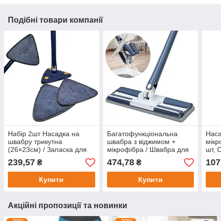
Подібні товари компанії
Набір 2шт Насадка на
Багатофункціональна
Наса
швабру трикутна
швабра з віджимом +
мікр
(26×23см) / Запаска для
мікрофібра / Швабра для
шт, 
швабри / Змінна насадка з
прибирання підлоги та
шваб
239,57
474,78
107
₴
₴
мікрофібри
вікон
/ На
Купити
Купити
Акційні пропозиції та новинки