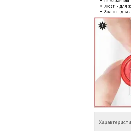
Помаранчеві 
Жовті - для 
Золоті - для 
Характеристи