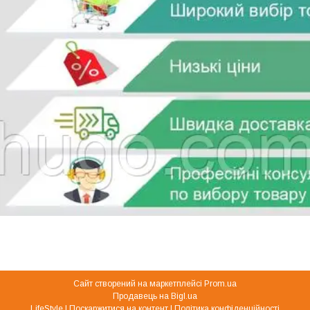
Сайт створений на маркетплейсі
Prom.ua
Продавець на Bigl.ua
LifeStyle |
Поскаржитися на контент
|
Політика конфіденційності