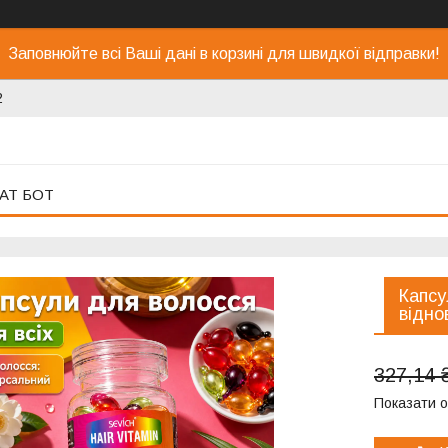
Заповнюйте всі Ваші дані в корзині для швидкої відправки!
2
АТ БОТ
Капсу
відно
327,14 
Показати о