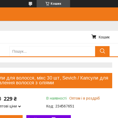
Кошик
Кошик
ли для волосся, мікс 30 шт, Sevich / Капсули для
влення волосся з оліями
229 ₴
₴
В наявності
Оптом і в роздріб
птові ціни
Код:
234567651