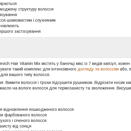
бирається
коджену структуру волосся
ісування
сся шовковистим і слухняним
дновлюють
першого застосування
evich Hair Vitamin Mix містять у баночці мікс із 7 видів капсул, коже
увати такий комплекс для інтенсивного
догляду за волоссям
або, 
 для вашого типу волосся.
я: Вимити волосся і трохи підсушити рушником. Відрізати носик ка
масло на вологе волосся для термозахисту та зволоження. Висушит
я відновлення пошкодженого волосся
для фарбованого волосся
сухого і січеного волосся
ахисту від сонця