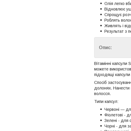
Олія легко в
Відновлює уш
Спрощує розч
Роблять воло
Живлять і ві
Результат з 
Опис:
Вітамінні капсули S
можете використов
підходящі капсули
Спосіб застосуванн
долонях. Нанести 
волосся.
Типи капсул:
Червоні — дл
Фіолетові - 
Зелені - для 
Чорні - для з