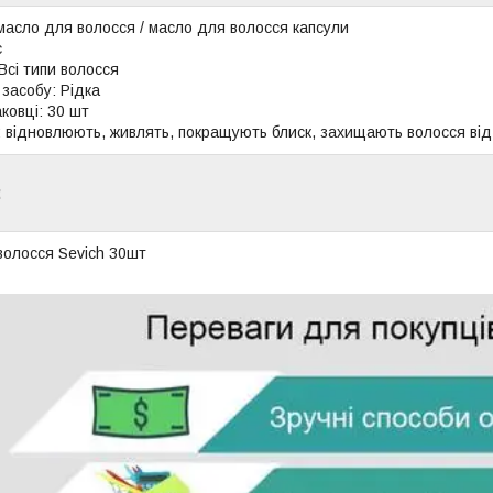
 масло для волосся / масло для волосся капсули
с
Всі типи волосся
засобу: Рідка
аковці: 30 шт
 відновлюють, живлять, покращують блиск, захищають волосся від
:
волосся Sevich 30шт