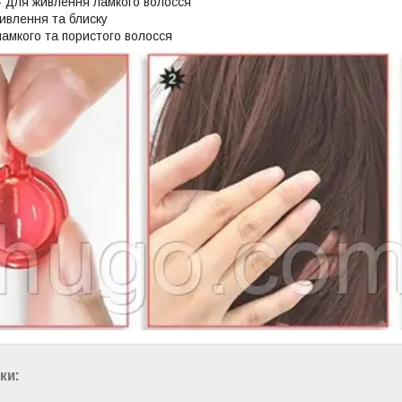
- для живлення ламкого волосся
живлення та блиску
ламкого та пористого волосся
ки: