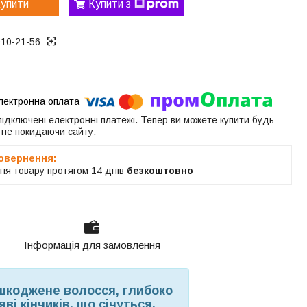
упити
Купити з
010-21-56
 підключені електронні платежі. Тепер ви можете купити будь-
 не покидаючи сайту.
ня товару протягом 14 днів
безкоштовно
Інформація для замовлення
шкоджене волосся, глибоко
і кінчиків, що січуться.