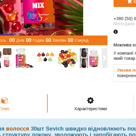
К
+380 (50) 
Менеджер
0
0
0
0
0
0
0
0
ось
Днів
Годин
Хвилин
Секунд
У компанії
який товар
повернен
Опис
Характеристики
ля
волосся
30шт Sevich швидко відновлюють по
структуру локону, зволожують і запобігають появ