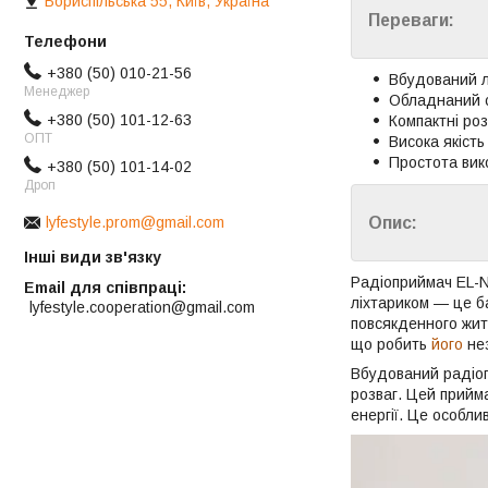
Бориспільська 55, Київ, Україна
Переваги:
+380 (50) 010-21-56
Вбудований л
Менеджер
Обладнаний 
+380 (50) 101-12-63
Компактні роз
ОПТ
Висока якість
Простота вик
+380 (50) 101-14-02
Дроп
Опис:
lyfestyle.prom@gmail.com
Інші види зв'язку
Радіоприймач EL-N
Email для співпраці
ліхтариком — це б
lyfestyle.cooperation@gmail.com
повсякденного жит
що робить
його
нез
Вбудований радіоп
розваг. Цей прийм
енергії. Це особли