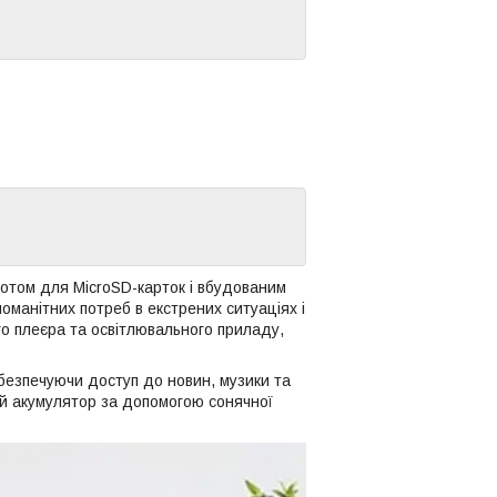
отом для MicroSD-карток і вбудованим
манітних потреб в екстрених ситуаціях і
го плеєра та освітлювального приладу,
безпечуючи доступ до новин, музики та
й акумулятор за допомогою сонячної