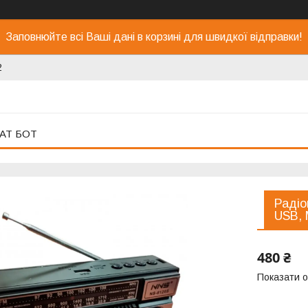
Заповнюйте всі Ваші дані в корзині для швидкої відправки!
2
АТ БОТ
Радіо
USB, 
480 ₴
Показати о