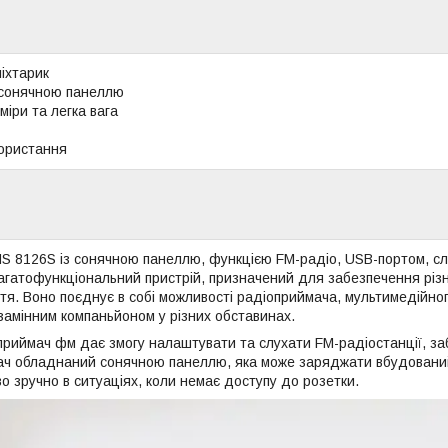
іхтарик
сонячною панеллю
міри та легка вага
ористання
S 8126S із сонячною панеллю, функцією FM-радіо, USB-портом, сл
агатофункціональний пристрій, призначений для забезпечення різно
тя. Воно поєднує в собі можливості радіоприймача, мультимедійно
амінним компаньйоном у різних обставинах.
риймач фм дає змогу налаштувати та слухати FM-радіостанції, за
ач обладнаний сонячною панеллю, яка може заряджати вбудовани
во зручно в ситуаціях, коли немає доступу до розетки.