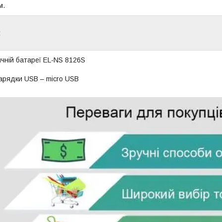
м.
:
ячній батареї EL-NS 8126S
арядки USB – micro USB