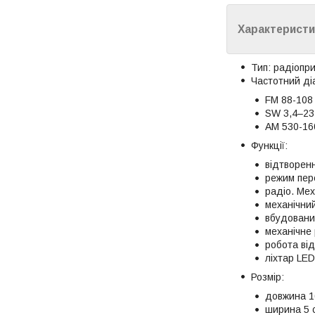
Характеристи
Тип: радіопр
Частотний ді
FM 88-108
SW 3,4–23
AM 530-16
Функції:
відтворенн
режим пер
радіо. Ме
механічни
вбудовани
механічне 
робота від
ліхтар LED
Розмір:
довжина 1
ширина 5 