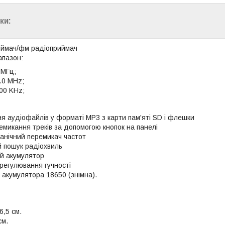
ки:
иймач/фм радіоприймач
апазон:
 МГц;
.0 MHz;
00 KHz;
я аудіофайлів у форматі MP3 з карти пам'яті SD і флешки
емикання треків за допомогою кнопок на панелі
ханічний перемикач частот
й пошук радіохвиль
й акумулятор
регулювання гучності
 акумулятора 18650 (знімна).
6,5 см.
см.