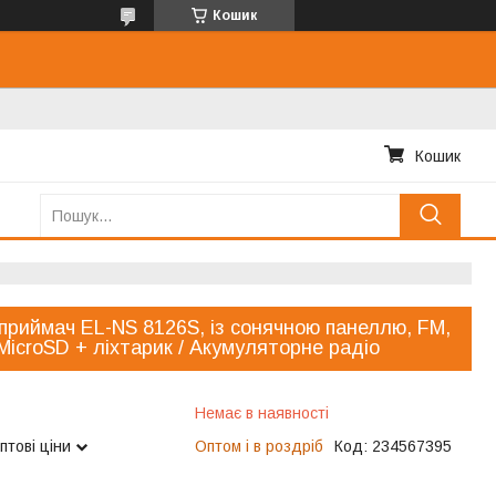
Кошик
Кошик
приймач EL-NS 8126S, із сонячною панеллю, FM,
MicroSD + ліхтарик / Акумуляторне радіо
Немає в наявності
птові ціни
Оптом і в роздріб
Код:
234567395