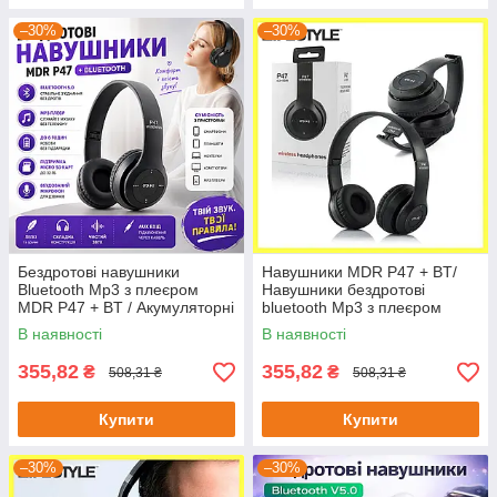
–30%
–30%
Бездротові навушники
Навушники MDR P47 + BT/
Bluetooth Mp3 з плеєром
Навушники бездротові
MDR P47 + BT / Акумуляторні
bluetooth Mp3 з плеєром
бездротові навушники
В наявності
В наявності
355,82
355,82
₴
₴
508,31 ₴
508,31 ₴
Купити
Купити
–30%
–30%