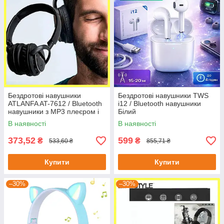
Бездротові навушники
Бездротові навушники TWS
ATLANFA AT-7612 / Bluetooth
i12 / Bluetooth навушники
навушники з MP3 плеєром і
Білий
FM радіо
В наявності
В наявності
373,52
599
₴
₴
533,60 ₴
855,71 ₴
Купити
Купити
–30%
–30%