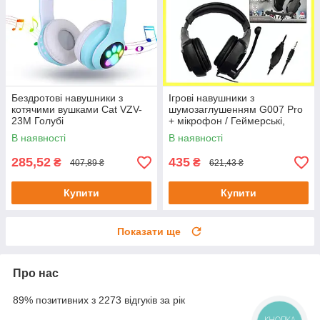
Бездротові навушники з
Ігрові навушники з
котячими вушками Cat VZV-
шумозаглушенням G007 Pro
23M Голубі
+ мікрофон / Геймерські,
дротові навушники
В наявності
В наявності
285,52
435
₴
₴
407,89 ₴
621,43 ₴
Купити
Купити
Показати ще
Про нас
89% позитивних з 2273 відгуків за рік