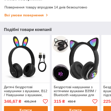
Повернення товару впродовж 14 днів безкоштовно
Всі умови повернення
Подібні товари компанії
Дитячі бездротові
Бездротові навушники з
Безд
навушники з вушками, B12
котячими вушками B39M /
вушк
/ Навушники з вушками,
Bluetooth навушники для
підс
що світяться / Bluetooth
дітей / Навушники з
Блак
346,67
315
225
₴
₴
495,24 ₴
450 ₴
навушники
підсвічуванням
наву
наву
Купити
Купити