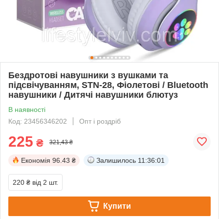
Бездротові навушники з вушками та
підсвічуванням, STN-28, Фіолетові / Bluetooth
навушники / Дитячі навушники блютуз
В наявності
Код: 23456346202
Опт і роздріб
225
₴
321,43 ₴
Економія
96.43 ₴
Залишилось
11:36:01
220 ₴
від 2 шт.
Купити