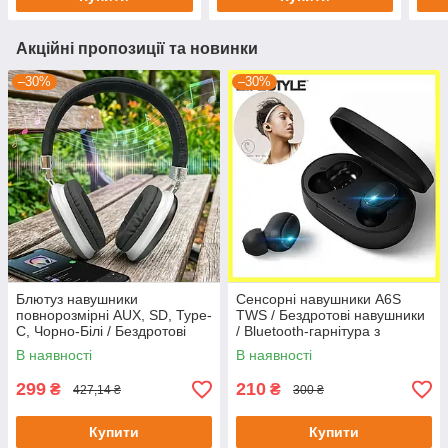
Акційні пропозиції та новинки
–30%
–30%
Блютуз навушники
Сенсорні навушники A6S
повнорозмірні AUX, SD, Type-
TWS / Бездротові навушники
C, Чорно-Білі / Бездротові
/ Bluetooth-гарнітура з
навушники Bluetooth /
мікрофоном / Навушники-
В наявності
В наявності
Накладні навушники
вкладиші
299
210
₴
₴
427,14 ₴
300 ₴
Купити
Купити