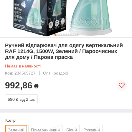
Ручний відпарювач для одягу вертикальний
RAF 1214G, 1500W, Зелений / Пароочисник
для дому / Парова праска
Немає в наявності
Код: 234565727
Опт і роздріб
992,86
₴
690 ₴
від 2 шт.
Колір
Зелений
Помаранчевий
Білий
Рожевий