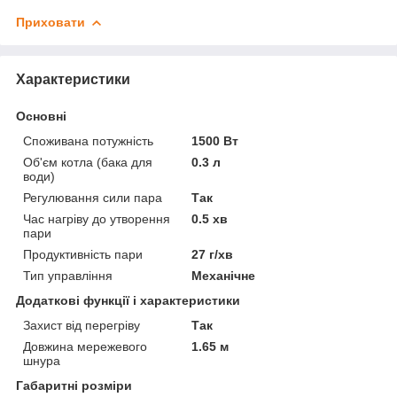
Приховати
Характеристики
Основні
Споживана потужність
1500 Вт
Об'єм котла (бака для
0.3 л
води)
Регулювання сили пара
Так
Час нагріву до утворення
0.5 хв
пари
Продуктивність пари
27 г/хв
Тип управління
Механічне
Додаткові функції і характеристики
Захист від перегріву
Так
Довжина мережевого
1.65 м
шнура
Габаритні розміри