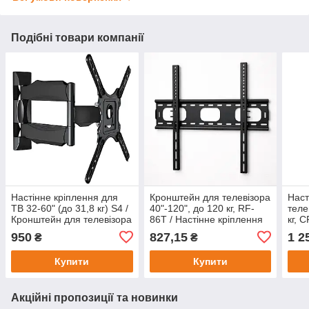
Подібні товари компанії
Настінне кріплення для
Кронштейн для телевізора
Наст
ТВ 32-60" (до 31,8 кг) S4 /
40"-120", до 120 кг, RF-
теле
Кронштейн для телевізора
86T / Настінне кріплення
кг, 
/ Кріплення для
для ТВ / Кріплення для
кріп
950
827,15
1 2
₴
₴
телевізора на стіну
телевізора
Крон
Купити
Купити
Акційні пропозиції та новинки