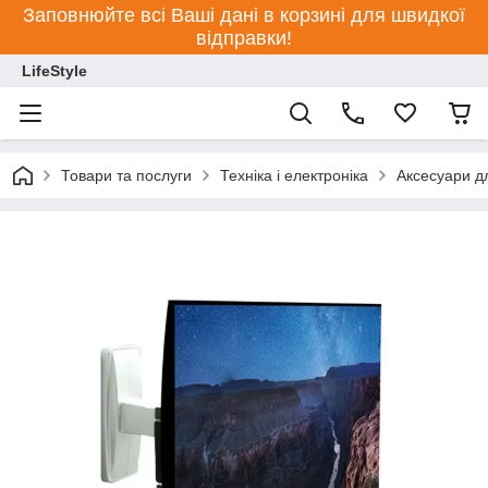
Заповнюйте всі Ваші дані в корзині для швидкої
відправки!
LifeStyle
Товари та послуги
Техніка і електроніка
Аксесуари дл