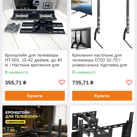
Кронштейн для телевізора
Кріплення настільне для
HT-001, 15-42 дюймів, до 40
телевізора D702 32-75"/
кг / Настінне кріплення для
універсальна підставка для
ТВ з нахилом
телевізора, монітора
В наявності
В наявності
355,71
735,71
₴
₴
Купити
Купити