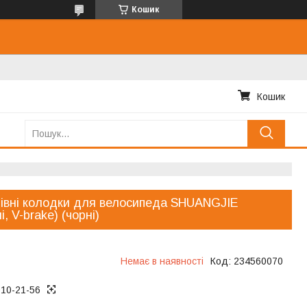
Кошик
Кошик
івні колодки для велосипеда SHUANGJIE
і, V-brake) (чорні)
Немає в наявності
Код:
234560070
010-21-56