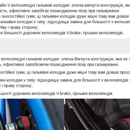
н V велосипедні гальмові колодки: злегка вигнута конструкція, як
ість, ефективно запобігає пошкодженню піску при гальмуванні
з зносостійкої гуми, ці гальмівні колодки дуже міцні тому вам довш
гальмівні колодки v типу: підходяща заміна для більшості v велосип
іву і праву сторону;
 більшості дорожніх велосипедів V-brake, гірських велосипедів.
елосипедні гальмові колодки: злегка Вигнута конструкція, яка не 
ь, ефективно запобігаючи пошкодження піску при гальмуванні.
состійкої гуми, ці гальмівні колодки дуже міцні тому вам довше прос
івні колодки v типу: підходяща заміна для більшості v велосипедів 
 і праву сторону;
шості дорожніх велосипедів V-brake, гірських велосипедів.