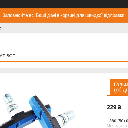
Заповнюйте всі Ваші дані в корзині для швидкої відправки!
2
АТ БОТ
Гальм
(обідн
229 ₴
+380 (50) 
Менеджер