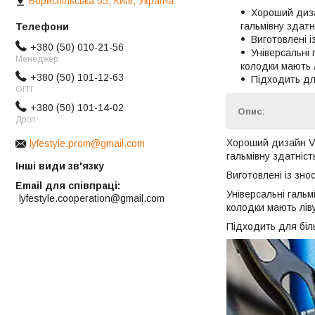
Бориспільська 55, Київ, Україна
Хороший дизай
гальмівну здатн
Виготовлені і
+380 (50) 010-21-56
Універсальні 
Менеджер
колодки мають л
+380 (50) 101-12-63
Підходить для
ОПТ
+380 (50) 101-14-02
Опис:
Дроп
Хороший дизайн V в
lyfestyle.prom@gmail.com
гальмівну здатніст
Інші види зв'язку
Виготовлені із зно
Email для співпраці
Універсальні гальм
lyfestyle.cooperation@gmail.com
колодки мають ліву
Підходить для біль