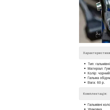
Характеристики
Тип: гальмівн
Матеріал: Гум
Колір: чорний
Гальма обідни
Вага: 60 р.
Комплектація:
Гальмівні кол
Упаковка.