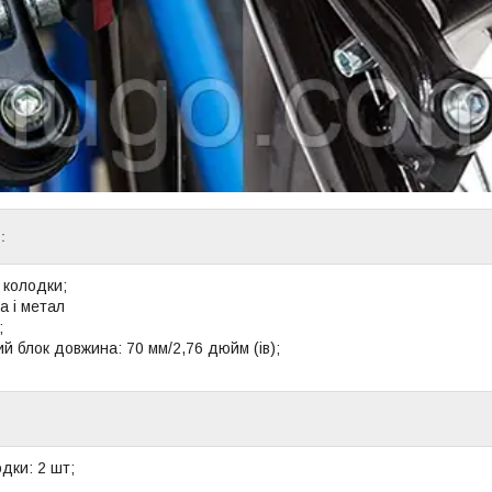
:
і колодки;
а і метал
;
й блок довжина: 70 мм/2,76 дюйм (ів);
одки: 2 шт;