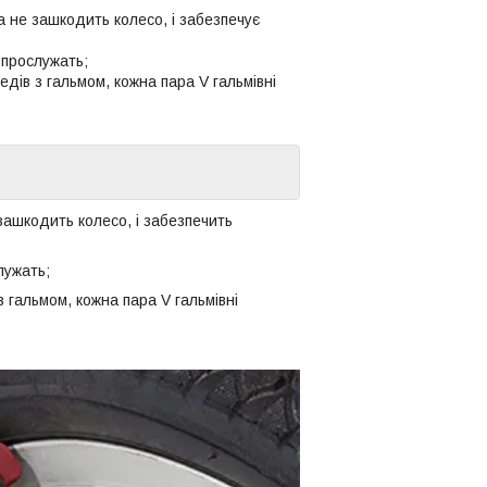
а не зашкодить колесо, і забезпечує
е прослужать;
едів з гальмом, кожна пара V гальмівні
зашкодить колесо, і забезпечить
лужать;
з гальмом, кожна пара V гальмівні