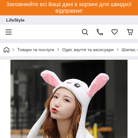
Заповнюйте всі Ваші дані в корзині для швидкої
відправки!
LifeStyle
Товари та послуги
Одяг, взуття та аксесуари
Шапки, 