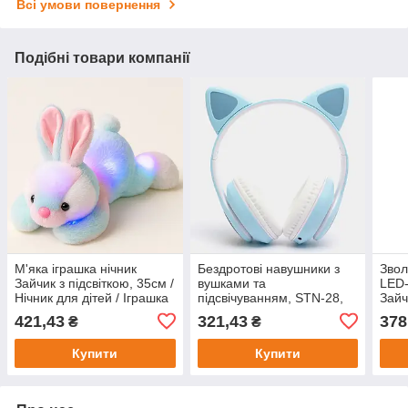
Всі умови повернення
Подібні товари компанії
М'яка іграшка нічник
Бездротові навушники з
Звол
Зайчик з підсвіткою, 35см /
вушками та
LED-
Нічник для дітей / Іграшка
підсвічуванням, STN-28,
Зайч
для сну
Блакитний / Bluetooth
Ульт
421,43
321,43
378
₴
₴
навушники / Дитячі
звол
навушники блютуз
Купити
Купити