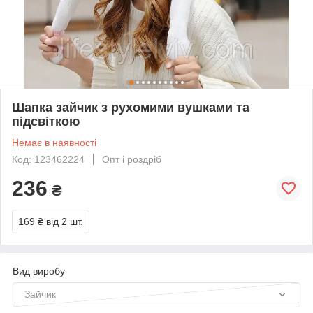
Шапка зайчик з рухомими вушками та
підсвіткою
Немає в наявності
Код: 123462224
Опт і роздріб
236
₴
169 ₴
від 2 шт.
Вид виробу
Зайчик