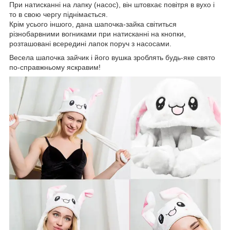
При натисканні на лапку (насос), він штовхає повітря в вухо і
то в свою чергу піднімається.
Крім усього іншого, дана шапочка-зайка світиться
різнобарвними вогниками при натисканні на кнопки,
розташовані всередині лапок поруч з насосами.
Весела шапочка зайчик і його вушка зроблять будь-яке свято
по-справжньому яскравим!