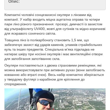
Опис:
Компактні чоловічі сонцезахисні окуляри з лінзами від
компанії. У набір входить міцна ацетатна оправа та чотири
пари лінз різного призначення: прозорі, димчасті із захистом
від ультрафіолету UV400, жовті для сутінків та мідно-коричневі
для яскравого сонячного світла.
Товщина лінз із полікарбонату становить 1,5 мм, що
забезпечує захист від ударів каменів, уламків страйкбольних
куль та інших предметів. Спеціальна м'яка підкладка не
натирає шкіру при носінні окулярів і має вентиляційні отвори
для запобігання запотіванню скла.
Окуляри поставляються з двома страховими ремінцями, які
можна використовувати при активних рухах (вони запобігають
ковзанню або втраті очок). Весь набір компактно зберігається
у твердому футлярі з карабіном для кріплення до
спорядження.