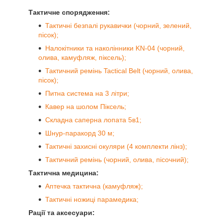
Тактичне спорядження:
Тактичні безпалі рукавички (чорний, зелений,
пісок);
Налокітники та наколінники KN-04 (чорний,
олива, камуфляж, піксель);
Тактичний ремінь Tactical Belt (чорний, олива,
пісок);
Питна система на 3 літри;
Кавер на шолом Піксель;
Складна саперна лопата 5в1;
Шнур-паракорд 30 м;
Тактичні захисні окуляри (4 комплекти лінз);
Тактичний ремінь (чорний, олива, пісочний);
Тактична медицина:
Аптечка тактична (камуфляж);
Тактичні ножиці парамедика;
Рації та аксесуари: