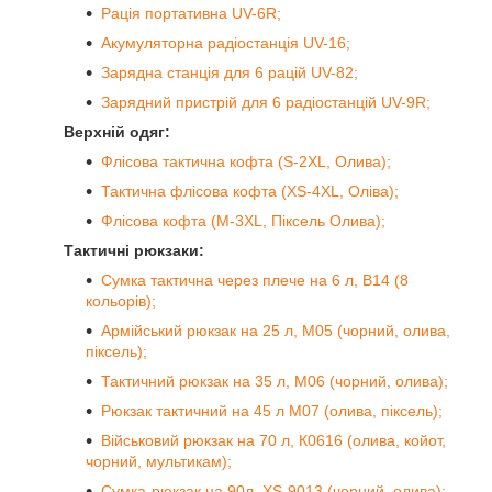
Рація портативна UV-6R;
Акумуляторна радіостанція UV-16;
Зарядна станція для 6 рацій UV-82;
Зарядний пристрій для 6 радіостанцій UV-9R;
Верхній одяг:
Флісова тактична кофта (S-2XL, Олива);
Тактична флісова кофта (XS-4XL, Оліва);
Флісова кофта (M-3XL, Піксель Олива);
Тактичні рюкзаки:
Сумка тактична через плече на 6 л, B14 (8
кольорів);
Армійський рюкзак на 25 л, M05 (чорний, олива,
піксель);
Тактичний рюкзак на 35 л, M06 (чорний, олива);
Рюкзак тактичний на 45 л M07 (олива, піксель);
Військовий рюкзак на 70 л, К0616 (олива, койот,
чорний, мультикам);
Сумка-рюкзак на 90л, XS-9013 (чорний, олива);