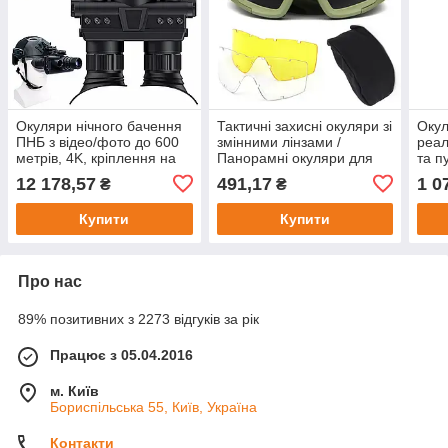
Окуляри нічного бачення
Тактичні захисні окуляри зі
Окул
ПНБ з відео/фото до 600
змінними лінзами /
реал
метрів, 4K, кріплення на
Панорамні окуляри для
та п
шолом, Nectronix Z9157 /
ЗСУ
вірт
12 178,57
491,17
1 0
₴
₴
Бінокулярний прилад
VR о
Купити
Купити
Про нас
89% позитивних з 2273 відгуків за рік
Працює з 05.04.2016
м. Київ
Бориспільська 55, Київ, Україна
Контакти