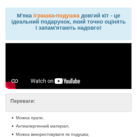
М'яка
іграшка
-
подушка
довгий кіт - це
ідеальний подарунок, який точно оцінять
і запам'ятають надовго!
Переваги:
Можна прати;
Антиалергенний матеріал;
Можна використовувати як подушка;