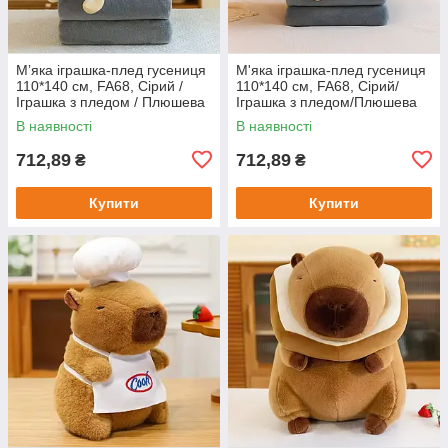
Мʼяка іграшка-плед гусениця
М'яка іграшка-плед гусениця
110*140 см, FA68, Сірий /
110*140 см, FA68, Сірий/
Іграшка з пледом / Плюшева
Іграшка з пледом/Плюшева
гусениця / Іграшка-подушка
гусениця/Іграшка-подушка
В наявності
В наявності
712,89
712,89
₴
₴
Купити
Купити