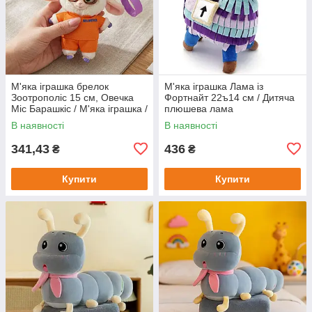
М'яка іграшка брелок
М'яка іграшка Лама із
Зоотрополіс 15 см, Овечка
Фортнайт 22ъ14 см / Дитяча
Міс Барашкіс / М'яка іграшка /
плюшева лама
Фігурка брелок / Плюшева
В наявності
В наявності
іграшка Zootopia
341,43
436
₴
₴
Купити
Купити