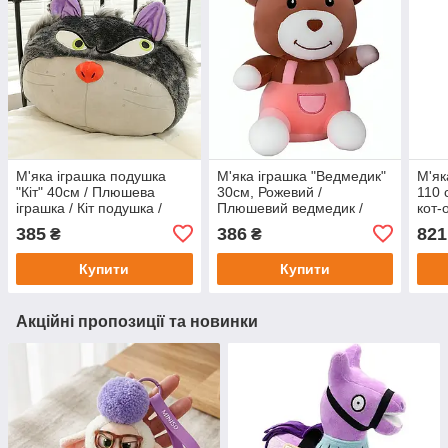
М'яка іграшка подушка
М'яка іграшка "Ведмедик"
М'як
"Кіт" 40см / Плюшева
30см, Рожевий /
110 
іграшка / Кіт подушка /
Плюшевий ведмедик /
кот-
Іграшка кіт / Плюшевий кіт
Плюшева іграшка
поду
385
386
821
₴
₴
обіймашка / Ведмідь
іграшка
Купити
Купити
Акційні пропозиції та новинки