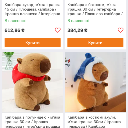
Капібара-кухар, м'яка іграшка
Капібара з батоном, м'яка
45 см / Плюшева капібара /
іграшка 30 см / Інтер'єрна
Іграшка плюшева / Інтер'єрна
іграшка / Плюшева капібара /
іграшка
Плюшева іграшка
В наявності
В наявності
612,86
384,29
₴
₴
Купити
Купити
Капібара з полуницею - м'яка
Капібара в костюмі акули,
іграшка 30 см / Іграшка
м'яка іграшка 30см / Іграшка
плюшева / Інтер'єрна іграшка
плюшева / Капібара