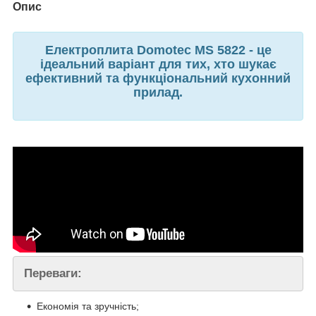
Опис
Електроплита Domotec MS 5822 - це
ідеальний варіант для тих, хто шукає
ефективний та функціональний кухонний
прилад.
Переваги:
Економія та зручність;