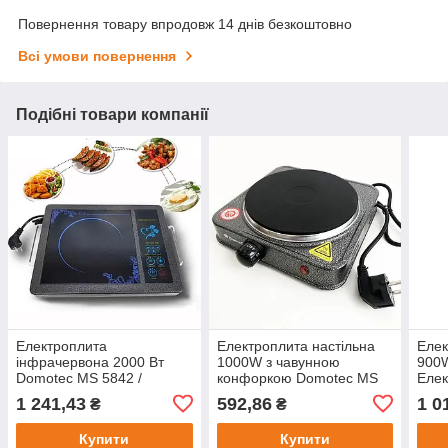
Повернення товару впродовж 14 днів безкоштовно
Всі умови повернення
Подібні товари компанії
Електроплита
Електроплита настільна
Елек
інфрачервона 2000 Вт
1000W з чавунною
900W
Domotec MS 5842 /
конфоркою Domotec MS
Елек
Настільна електрична
5811 / Електрична плита
одно
1 241,43
592,86
1 0
₴
₴
плита
настільна
Наст
одн
Купити
Купити
елек