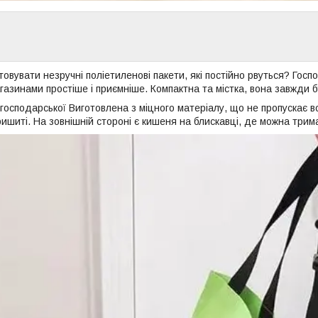
овувати незручні поліетиленові пакети, які постійно рвуться? Гос
азинами простіше і приємніше. Компактна та містка, вона завжди б
господарської Виготовлена з міцного матеріалу, що не пропускає в
ришиті. На зовнішній стороні є кишеня на блискавці, де можна трима