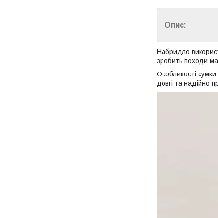
Опис:
Набридло використ
зробить походи маг
Особливості сумки 
довгі та надійно п