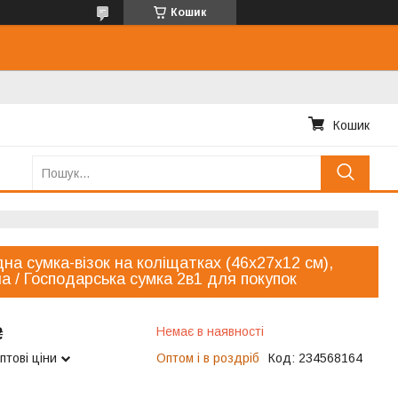
Кошик
Кошик
на сумка-візок на коліщатках (46х27х12 см),
а / Господарська сумка 2в1 для покупок
₴
Немає в наявності
птові ціни
Оптом і в роздріб
Код:
234568164