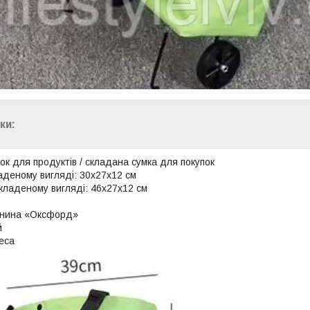
ки:
зок для продуктів / складана сумка для покупок
ладеному вигляді: 30х27х12 см
зкладеному вигляді: 46х27х12 см
анина «Оксфорд»
й
еса