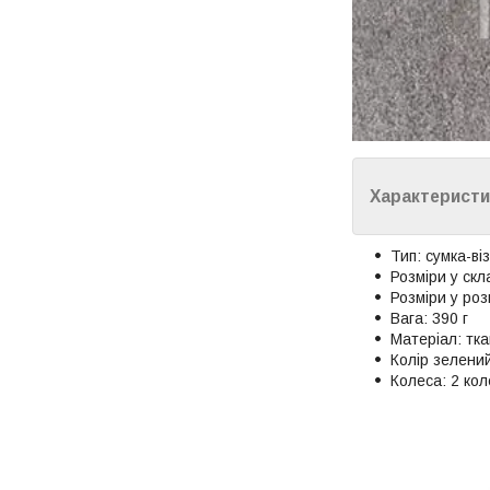
Характеристи
Тип: сумка-ві
Розміри у ск
Розміри у ро
Вага: 390 г
Матеріал: тк
Колір зелени
Колеса: 2 кол