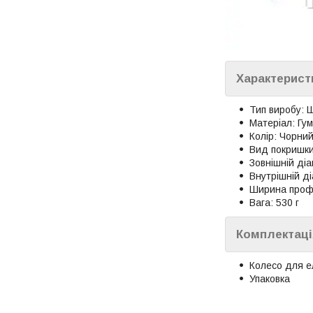
Характерист
Тип виробу: 
Матеріал: Гу
Колір: Чорни
Вид покришки
Зовнішній діа
Внутрішній д
Ширина проф
Вага: 530 г
Комплектаці
Колесо для е
Упаковка