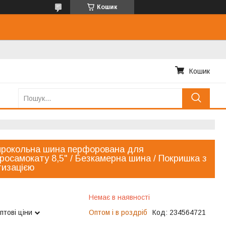
Кошик
Кошик
прокольна шина перфорована для
росамокату 8,5" / Безкамерна шина / Покришка з
изацією
Немає в наявності
птові ціни
Оптом і в роздріб
Код:
234564721