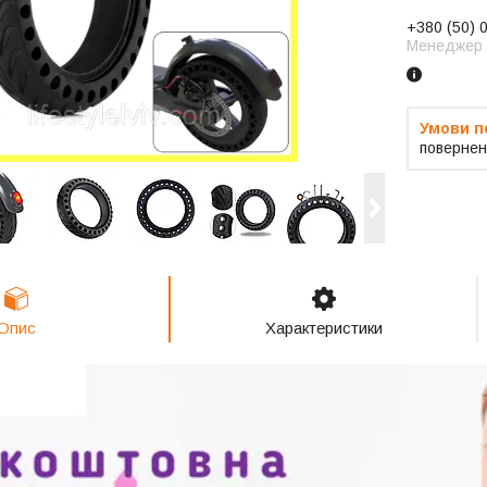
+380 (50) 
Менеджер
повернен
Опис
Характеристики