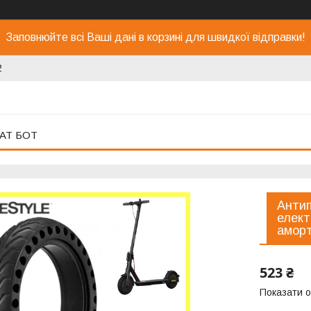
Заповнюйте всі Ваші дані в корзині для швидкої відправки!
2
АТ БОТ
Анти
елект
аморт
523 ₴
Показати о