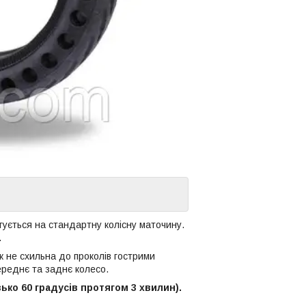
ується на стандартну колісну маточину.
.
ж не схильна до проколів гострими
ереднє та заднє колесо.
ко 60 градусів протягом 3 хвилин).