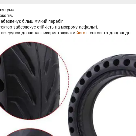
су гума
околів.
абезпечує більш м'який перебіг
ектор забезпечує стійкість на мокрому асфальті.
 візерунок дозволяє використовувати
його
в снігові та дощові дні.