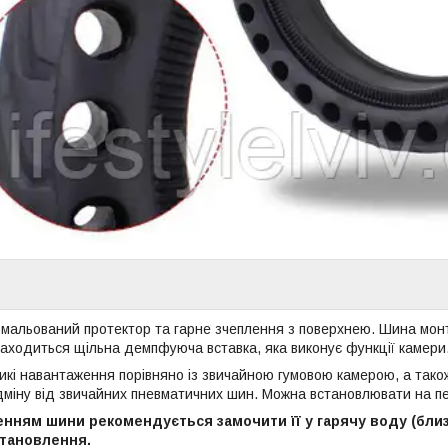
омальований протектор та гарне зчеплення з поверхнею. Шина монт
аходиться щільна демпфуюча вставка, яка виконує функції камери
икі навантаження порівняно із звичайною гумовою камерою, а тако
дміну від звичайних пневматичних шин. Можна встановлювати на п
нням шини рекомендується замочити її у гарячу воду (близь
тановлення.