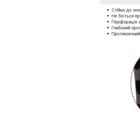
Стійка до зно
Не боїться пр
Перфорація з
Глибокий прот
Протиковзкий