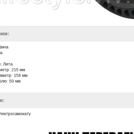
ики:
Шина
ма
й
: Лита
метр: 215 мм
іаметр: 156 мм
ілю: 50 мм
я:
лектросамокату