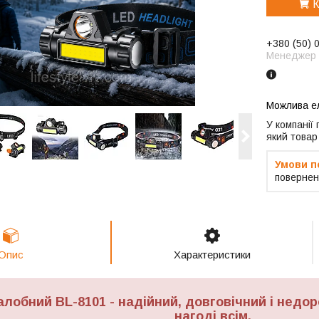
К
+380 (50) 
Менеджер
У компанії
який товар
повернен
Опис
Характеристики
алобний BL-8101 - надійний, довговічний і недор
нагоді всім.