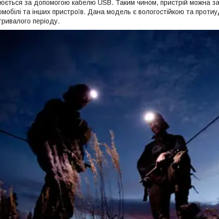
юється за допомогою кабелю USB. Таким чином, пристрій можна за
омобілі та інших пристроїв. Дана модель є вологостійкою та прот
тривалого періоду.