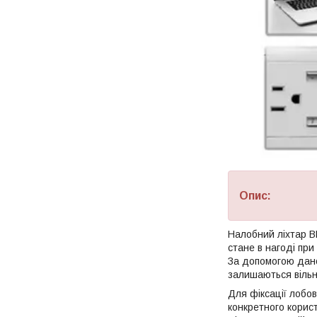
Опис:
Налобний ліхтар BL
стане в нагоді при
За допомогою даног
залишаються віль
Для фіксації лобов
конкретного корис