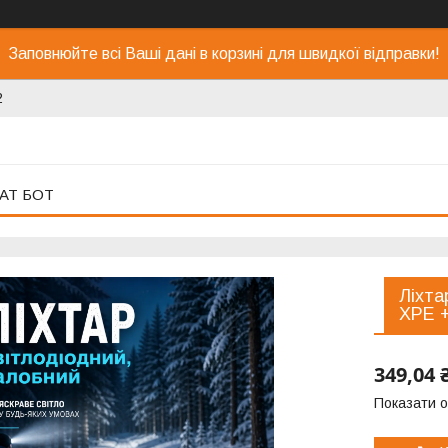
Заповнюйте всі Ваші дані в корзині для швидкої відправки!
2
АТ БОТ
Ліхта
XPE +
349,04 
Показати о