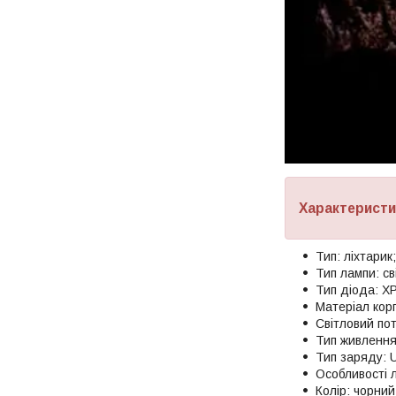
Характеристи
Тип: ліхтарик;
Тип лампи: св
Тип діода: X
Матеріал корп
Світловий пот
Тип живлення
Тип заряду: 
Особливості л
Колір: чорний