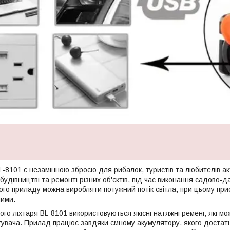
-8101 є незамінною зброєю для рибалок, туристів та любителів акт
 будівництві та ремонті різних об'єктів, під час виконання садово-д
о приладу можна виробляти потужний потік світла, при цьому прист
ними.
ого ліхтаря BL-8101 використовуються якісні натяжні ремені, які м
тувача. Прилад працює завдяки ємному акумулятору, якого достат