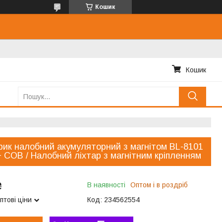
Кошик
Кошик
рик налобний акумуляторний з магнітом BL-8101
 COB / Налобний ліхтар з магнітним кріпленням
₴
В наявності
Оптом і в роздріб
птові ціни
Код:
234562554