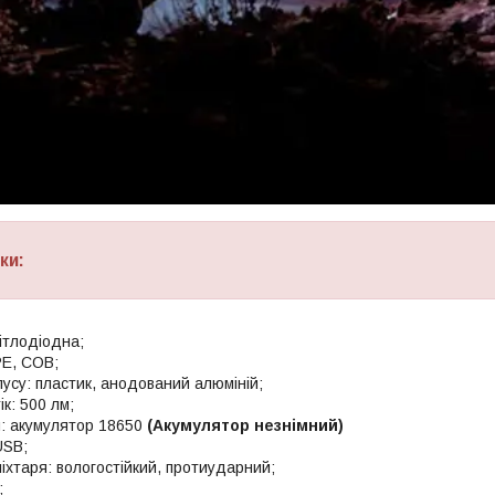
ки:
ітлодіодна;
PE, COB;
усу: пластик, анодований алюміній;
ік: 500 лм;
: акумулятор 18650
(Акумулятор незнімний)
USB;
іхтаря: вологостійкий, протиударний;
;