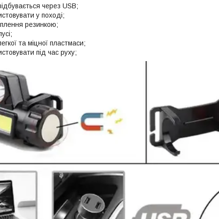
ідбувається через USB;
стовувати у поході;
іплення резинкою;
усі;
егкої та міцної пластмаси;
стовувати під час руху;