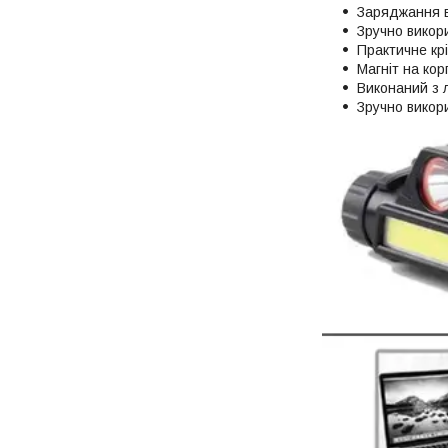
Заряджання в
Зручно викори
Практичне кр
Магніт на корп
Виконаний з л
Зручно викори